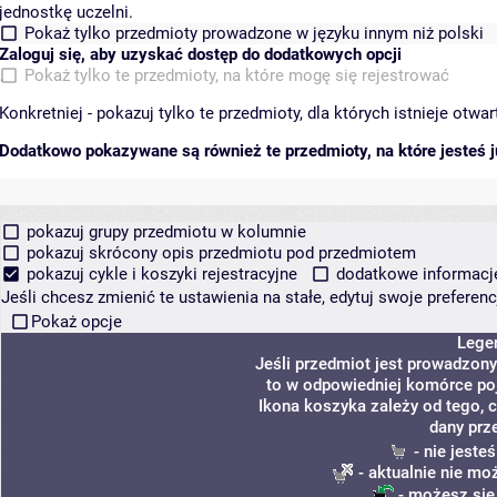
jednostkę uczelni.
Pokaż tylko przedmioty prowadzone w języku innym niż polski
Zaloguj się, aby uzyskać dostęp do dodatkowych opcji
Pokaż tylko te przedmioty, na które mogę się rejestrować
Konkretniej - pokazuj tylko te przedmioty, dla których istnieje otw
Dodatkowo pokazywane są również te przedmioty, na które jesteś ju
pokazuj grupy przedmiotu w kolumnie
pokazuj skrócony opis przedmiotu pod przedmiotem
pokazuj cykle i koszyki rejestracyjne
dodatkowe informacje 
Jeśli chcesz zmienić te ustawienia na stałe, edytuj swoje prefere
Pokaż opcje
Lege
Jeśli przedmiot jest prowadzon
to w odpowiedniej komórce poja
Ikona koszyka zależy od tego, 
dany prz
- nie jeste
- aktualnie nie mo
- możesz się