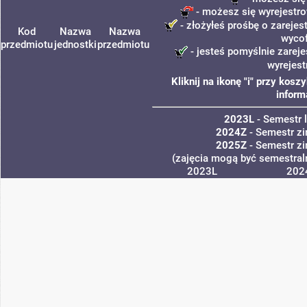
- możesz się wyrejestro
- złożyłeś prośbę o zarejest
Kod
Nazwa
Nazwa
wyco
przedmiotu
jednostki
przedmiotu
- jesteś pomyślnie zareje
wyrejest
Kliknij na ikonę "i" przy kos
inform
2023L
- Semestr 
2024Z
- Semestr z
2025Z
- Semestr z
(zajęcia mogą być semestraln
2023L
202