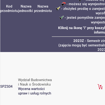
- możesz się wyrejestro
Kod
Nazwa
Nazwa
- złożyłeś prośbę o zarejest
przedmiotu
jednostki
przedmiotu
wycof
- jesteś pomyślnie zareje
wyrejest
Kliknij na ikonę "i" przy kos
inform
2023Z
- Semestr z
(zajęcia mogą być semestraln
202
Wydział Budownictwa
i Nauk o Środowisku
SPZS04
Wycena wartości
upraw i usług rolnych