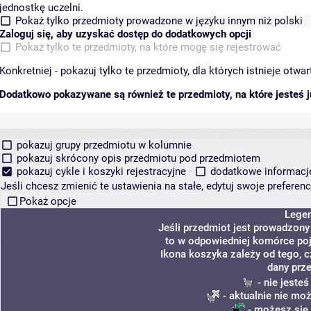
jednostkę uczelni.
Pokaż tylko przedmioty prowadzone w języku innym niż polski
Zaloguj się, aby uzyskać dostęp do dodatkowych opcji
Pokaż tylko te przedmioty, na które mogę się rejestrować
Konkretniej - pokazuj tylko te przedmioty, dla których istnieje otw
Dodatkowo pokazywane są również te przedmioty, na które jesteś ju
pokazuj grupy przedmiotu w kolumnie
pokazuj skrócony opis przedmiotu pod przedmiotem
pokazuj cykle i koszyki rejestracyjne
dodatkowe informacje 
Jeśli chcesz zmienić te ustawienia na stałe, edytuj swoje prefere
Pokaż opcje
Lege
Jeśli przedmiot jest prowadzon
to w odpowiedniej komórce poja
Ikona koszyka zależy od tego, 
dany prz
- nie jeste
- aktualnie nie moż
- możesz się 