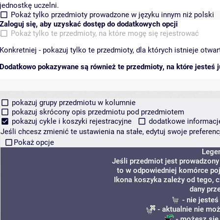
jednostkę uczelni.
Pokaż tylko przedmioty prowadzone w języku innym niż polski
Zaloguj się, aby uzyskać dostęp do dodatkowych opcji
Pokaż tylko te przedmioty, na które mogę się rejestrować
Konkretniej - pokazuj tylko te przedmioty, dla których istnieje otw
Dodatkowo pokazywane są również te przedmioty, na które jesteś ju
pokazuj grupy przedmiotu w kolumnie
pokazuj skrócony opis przedmiotu pod przedmiotem
pokazuj cykle i koszyki rejestracyjne
dodatkowe informacje 
Jeśli chcesz zmienić te ustawienia na stałe, edytuj swoje prefere
Pokaż opcje
Lege
Jeśli przedmiot jest prowadzon
to w odpowiedniej komórce poja
Ikona koszyka zależy od tego, 
dany prz
- nie jeste
- aktualnie nie mo
- możesz się