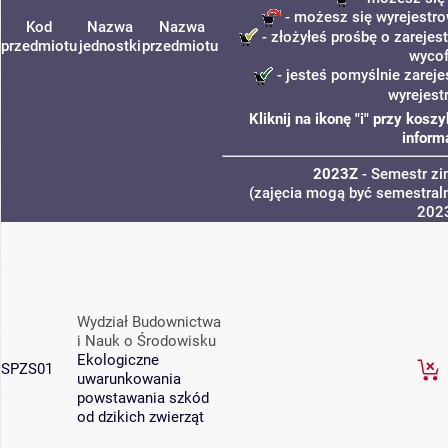
- możesz się wyrejestro
Kod
Nazwa
Nazwa
- złożyłeś prośbę o zarejest
przedmiotu
jednostki
przedmiotu
wycof
- jesteś pomyślnie zareje
wyrejest
Kliknij na ikonę "i" przy kos
inform
2023Z
- Semestr z
(zajęcia mogą być semestraln
202
Wydział Budownictwa
i Nauk o Środowisku
Ekologiczne
SPZS01
uwarunkowania
powstawania szkód
od dzikich zwierząt