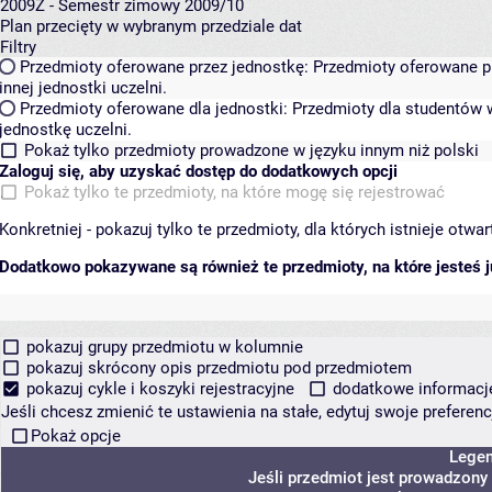
2009Z - Semestr zimowy 2009/10
Plan przecięty w wybranym przedziale dat
Filtry
Przedmioty oferowane przez jednostkę:
Przedmioty oferowane pr
innej jednostki uczelni.
Przedmioty oferowane dla jednostki:
Przedmioty dla studentów w
jednostkę uczelni.
Pokaż tylko przedmioty prowadzone w języku innym niż polski
Zaloguj się, aby uzyskać dostęp do dodatkowych opcji
Pokaż tylko te przedmioty, na które mogę się rejestrować
Konkretniej - pokazuj tylko te przedmioty, dla których istnieje otw
Dodatkowo pokazywane są również te przedmioty, na które jesteś ju
pokazuj grupy przedmiotu w kolumnie
pokazuj skrócony opis przedmiotu pod przedmiotem
pokazuj cykle i koszyki rejestracyjne
dodatkowe informacje 
Jeśli chcesz zmienić te ustawienia na stałe, edytuj swoje prefere
Pokaż opcje
Lege
Jeśli przedmiot jest prowadzony