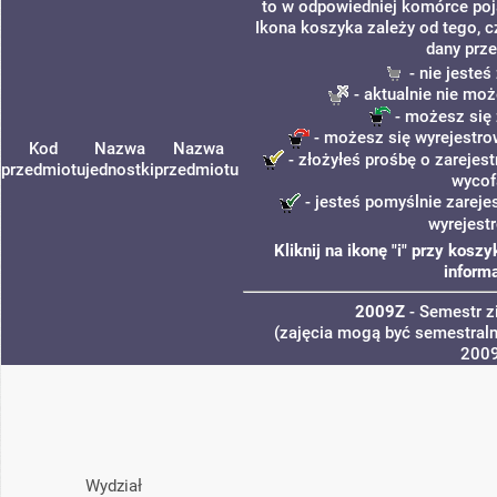
to w odpowiedniej komórce poja
Ikona koszyka zależy od tego, c
dany prze
- nie jeste
- aktualnie nie moż
- możesz się 
- możesz się wyrejestro
Kod
Nazwa
Nazwa
- złożyłeś prośbę o zarejest
przedmiotu
jednostki
przedmiotu
wycof
- jesteś pomyślnie zareje
wyrejest
Kliknij na ikonę "i" przy kos
informa
2009Z
- Semestr 
(zajęcia mogą być semestralne
200
Wydział