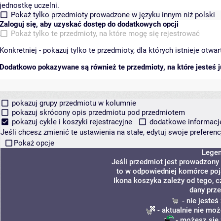
jednostkę uczelni.
Pokaż tylko przedmioty prowadzone w języku innym niż polski
Zaloguj się, aby uzyskać dostęp do dodatkowych opcji
Pokaż tylko te przedmioty, na które mogę się rejestrować
Konkretniej - pokazuj tylko te przedmioty, dla których istnieje otw
Dodatkowo pokazywane są również te przedmioty, na które jesteś ju
pokazuj grupy przedmiotu w kolumnie
pokazuj skrócony opis przedmiotu pod przedmiotem
pokazuj cykle i koszyki rejestracyjne
dodatkowe informacje 
Jeśli chcesz zmienić te ustawienia na stałe, edytuj swoje prefere
Pokaż opcje
Lege
Jeśli przedmiot jest prowadzony
to w odpowiedniej komórce poja
Ikona koszyka zależy od tego, c
dany prze
- nie jeste
- aktualnie nie moż
- możesz się 