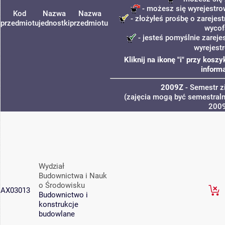
- możesz się wyrejestro
Kod
Nazwa
Nazwa
- złożyłeś prośbę o zarejest
przedmiotu
jednostki
przedmiotu
wycof
- jesteś pomyślnie zareje
wyrejest
Kliknij na ikonę "i" przy kos
informa
2009Z
- Semestr 
(zajęcia mogą być semestralne
200
Wydział
Budownictwa i Nauk
o Środowisku
AX03013
Budownictwo i
konstrukcje
budowlane