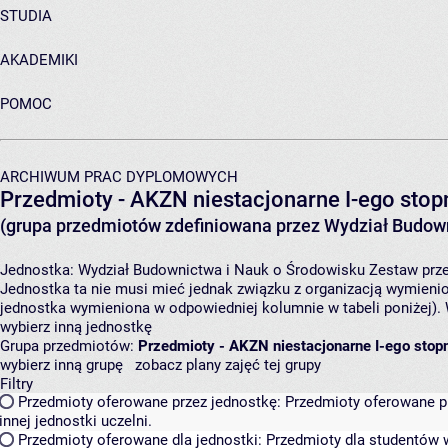
STUDIA
AKADEMIKI
POMOC
ARCHIWUM PRAC DYPLOMOWYCH
Przedmioty - AKZN niestacjonarne I-ego stopn
(grupa przedmiotów zdefiniowana przez Wydział Budown
Jednostka:
Wydział Budownictwa i Nauk o Środowisku
Zestaw prze
Jednostka ta nie musi mieć jednak związku z organizacją wymieni
jednostka wymieniona w odpowiedniej kolumnie w tabeli poniżej).
wybierz inną jednostkę
Grupa przedmiotów:
Przedmioty - AKZN niestacjonarne I-ego stopn
wybierz inną grupę
zobacz plany zajęć tej grupy
Filtry
Przedmioty oferowane przez jednostkę:
Przedmioty oferowane pr
innej jednostki uczelni.
Przedmioty oferowane dla jednostki:
Przedmioty dla studentów w