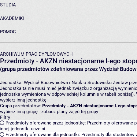
STUDIA
AKADEMIKI
POMOC
ARCHIWUM PRAC DYPLOMOWYCH
Przedmioty - AKZN niestacjonarne I-ego stopn
(grupa przedmiotów zdefiniowana przez Wydział Budown
Jednostka:
Wydział Budownictwa i Nauk o Środowisku
Zestaw prze
Jednostka ta nie musi mieć jednak związku z organizacją wymieni
jednostka wymieniona w odpowiedniej kolumnie w tabeli poniżej).
wybierz inną jednostkę
Grupa przedmiotów:
Przedmioty - AKZN niestacjonarne I-ego stopn
wybierz inną grupę
zobacz plany zajęć tej grupy
Filtry
Przedmioty oferowane przez jednostkę:
Przedmioty oferowane pr
innej jednostki uczelni.
Przedmioty oferowane dla jednostki:
Przedmioty dla studentów w