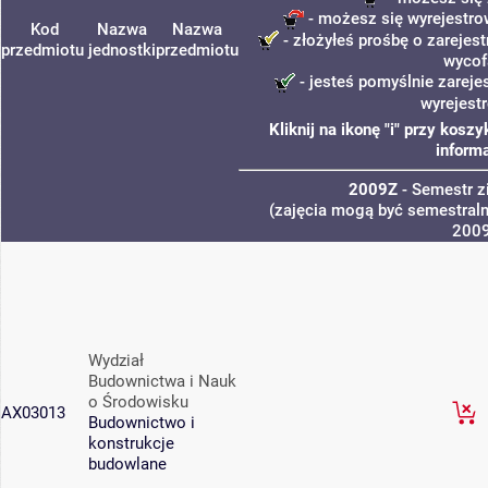
- możesz się wyrejestro
Kod
Nazwa
Nazwa
- złożyłeś prośbę o zarejest
przedmiotu
jednostki
przedmiotu
wycof
- jesteś pomyślnie zareje
wyrejest
Kliknij na ikonę "i" przy kos
informa
2009Z
- Semestr 
(zajęcia mogą być semestralne
200
Wydział
Budownictwa i Nauk
o Środowisku
AX03013
Budownictwo i
konstrukcje
budowlane