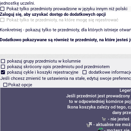
jednostkę uczelni.
Pokaż tylko przedmioty prowadzone w języku innym niż polski
Zaloguj się, aby uzyskać dostęp do dodatkowych opcji
Pokaż tylko te przedmioty, na które mogę się rejestrować
Konkretniej - pokazuj tylko te przedmioty, dla których istnieje otw
Dodatkowo pokazywane są również te przedmioty, na które jesteś ju
pokazuj grupy przedmiotu w kolumnie
pokazuj skrócony opis przedmiotu pod przedmiotem
pokazuj cykle i koszyki rejestracyjne
dodatkowe informacje 
Jeśli chcesz zmienić te ustawienia na stałe, edytuj swoje prefere
Pokaż opcje
Lege
Jeśli przedmiot jest prowadzony
to w odpowiedniej komórce poja
Ikona koszyka zależy od tego, c
dany prze
- nie jeste
- aktualnie nie moż
- możesz się 