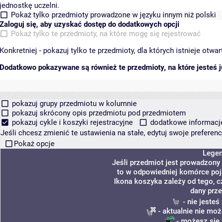
jednostkę uczelni.
Pokaż tylko przedmioty prowadzone w języku innym niż polski
Zaloguj się, aby uzyskać dostęp do dodatkowych opcji
Pokaż tylko te przedmioty, na które mogę się rejestrować
Konkretniej - pokazuj tylko te przedmioty, dla których istnieje otw
Dodatkowo pokazywane są również te przedmioty, na które jesteś ju
pokazuj grupy przedmiotu w kolumnie
pokazuj skrócony opis przedmiotu pod przedmiotem
pokazuj cykle i koszyki rejestracyjne
dodatkowe informacje 
Jeśli chcesz zmienić te ustawienia na stałe, edytuj swoje prefere
Pokaż opcje
Lege
Jeśli przedmiot jest prowadzony
to w odpowiedniej komórce poja
Ikona koszyka zależy od tego, c
dany prze
- nie jeste
- aktualnie nie moż
- możesz się 