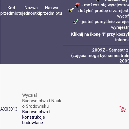
- możesz się wyrejestro
Kod
Nazwa
Nazwa
- złożyłeś prośbę o zarejest
przedmiotu
jednostki
przedmiotu
wycof
- jesteś pomyślnie zareje
wyrejest
Kliknij na ikonę "i" przy kos
informa
2009Z
- Semestr 
(zajęcia mogą być semestralne
200
Wydział
Budownictwa i Nauk
o Środowisku
AX03013
Budownictwo i
konstrukcje
budowlane