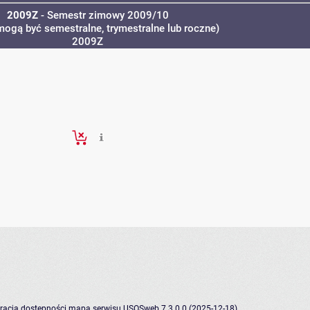
2009Z
- Semestr zimowy 2009/10
mogą być semestralne, trymestralne lub roczne)
2009Z
racja dostępności
mapa serwisu
USOSweb 7.3.0.0 (2025-12-18)