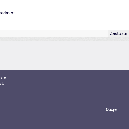
rzedmiot.
się
t.
Opcje