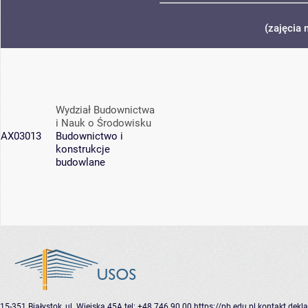
(zajęcia 
Wydział Budownictwa
i Nauk o Środowisku
AX03013
Budownictwo i
konstrukcje
budowlane
15-351 Białystok, ul. Wiejska 45A
tel: +48 746 90 00
https://pb.edu.pl
kontakt
dekla