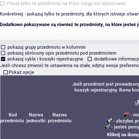
Pokaż tylko te przedmioty, na które mogę się rejestrować
Konkretniej - pokazuj tylko te przedmioty, dla których istnieje otw
Dodatkowo pokazywane są również te przedmioty, na które jesteś ju
pokazuj grupy przedmiotu w kolumnie
pokazuj skrócony opis przedmiotu pod przedmiotem
pokazuj cykle i koszyki rejestracyjne
dodatkowe informacje 
Jeśli chcesz zmienić te ustawienia na stałe, edytuj swoje prefere
Pokaż opcje
Jeśli przedmiot jest prowadzon
koszyk rejestracyjny. Ikona ko
Kod
Nazwa
Nazwa
- mo
przedmiotu
jednostki
przedmiotu
- złożyłeś p
- jesteś pomy
Kliknij na ikon