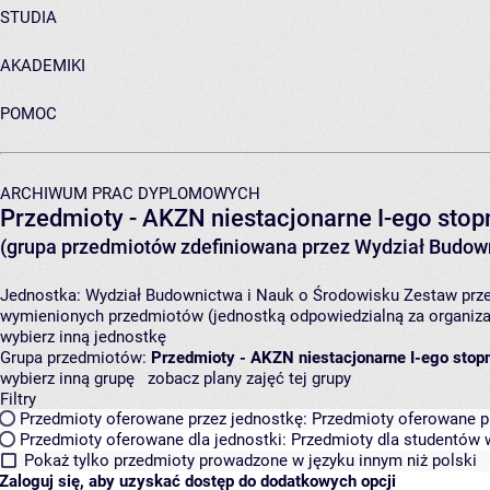
STUDIA
AKADEMIKI
POMOC
ARCHIWUM PRAC DYPLOMOWYCH
Przedmioty - AKZN niestacjonarne I-ego stopn
(grupa przedmiotów zdefiniowana przez Wydział Budown
Jednostka:
Wydział Budownictwa i Nauk o Środowisku
Zestaw prze
wymienionych przedmiotów (jednostką odpowiedzialną za organizac
wybierz inną jednostkę
Grupa przedmiotów:
Przedmioty - AKZN niestacjonarne I-ego stopn
wybierz inną grupę
zobacz plany zajęć tej grupy
Filtry
Przedmioty oferowane przez jednostkę:
Przedmioty oferowane pr
Przedmioty oferowane dla jednostki:
Przedmioty dla studentów w
Pokaż tylko przedmioty prowadzone w języku innym niż polski
Zaloguj się, aby uzyskać dostęp do dodatkowych opcji