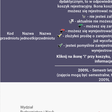
dydaktycznym, to w odpowiedni
koszyk rejestracyjny. Ikona kosz
możesz się rejestrować n
- nie jesteś z
- aktualnie nie możesz
- możesz się zar
- możesz się wyrejestrować
Kod
Nazwa
Nazwa
- złożyłeś prośbę o zarejestr
przedmiotu
jednostki
przedmiotu
już wycofa
- jesteś pomyślnie zarejestr
wyrejestrow
Kliknij na ikonę "i" przy koszyk
informacje
2009L
- Semestr le
(zajęcia mogą być semestralne, t
2009L
Wydział
Budownictwa i Nauk