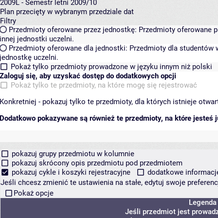
2009L - Semestr letni 2009/10
Plan przecięty w wybranym przedziale dat
Filtry
Przedmioty oferowane przez jednostkę:
Przedmioty oferowane pr
innej jednostki uczelni.
Przedmioty oferowane dla jednostki:
Przedmioty dla studentów w
jednostkę uczelni.
Pokaż tylko przedmioty prowadzone w języku innym niż polski
Zaloguj się, aby uzyskać dostęp do dodatkowych opcji
Pokaż tylko te przedmioty, na które mogę się rejestrować
Konkretniej - pokazuj tylko te przedmioty, dla których istnieje otw
Dodatkowo pokazywane są również te przedmioty, na które jesteś ju
pokazuj grupy przedmiotu w kolumnie
pokazuj skrócony opis przedmiotu pod przedmiotem
pokazuj cykle i koszyki rejestracyjne
dodatkowe informacje 
Jeśli chcesz zmienić te ustawienia na stałe, edytuj swoje prefere
Pokaż opcje
Legenda
Jeśli przedmiot jest prowa