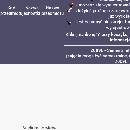
- możesz się wyrejestrować
Kod
Nazwa
Nazwa
- złożyłeś prośbę o zarejestr
przedmiotu
jednostki
przedmiotu
już wycofa
- jesteś pomyślnie zarejestr
wyrejestrow
Kliknij na ikonę "i" przy koszyk
informacje
2009L
- Semestr le
(zajęcia mogą być semestralne, t
2009L
Studium Języków