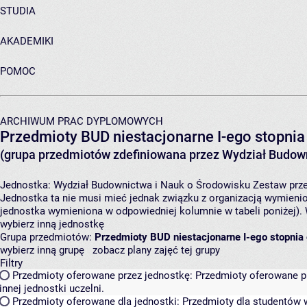
STUDIA
AKADEMIKI
POMOC
ARCHIWUM PRAC DYPLOMOWYCH
Przedmioty BUD niestacjonarne I-ego stopni
(grupa przedmiotów zdefiniowana przez Wydział Budown
Jednostka:
Wydział Budownictwa i Nauk o Środowisku
Zestaw prze
Jednostka ta nie musi mieć jednak związku z organizacją wymieni
jednostka wymieniona w odpowiedniej kolumnie w tabeli poniżej).
wybierz inną jednostkę
Grupa przedmiotów:
Przedmioty BUD niestacjonarne I-ego stopni
wybierz inną grupę
zobacz plany zajęć tej grupy
Filtry
Przedmioty oferowane przez jednostkę:
Przedmioty oferowane pr
innej jednostki uczelni.
Przedmioty oferowane dla jednostki:
Przedmioty dla studentów w