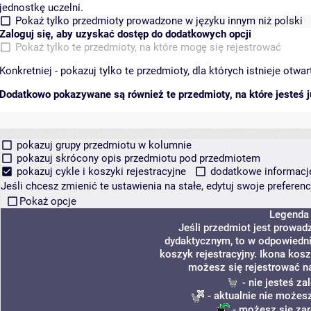
jednostkę uczelni.
Pokaż tylko przedmioty prowadzone w języku innym niż polski
Zaloguj się, aby uzyskać dostęp do dodatkowych opcji
Pokaż tylko te przedmioty, na które mogę się rejestrować
Konkretniej - pokazuj tylko te przedmioty, dla których istnieje otw
Dodatkowo pokazywane są również te przedmioty, na które jesteś ju
pokazuj grupy przedmiotu w kolumnie
pokazuj skrócony opis przedmiotu pod przedmiotem
pokazuj cykle i koszyki rejestracyjne
dodatkowe informacje 
Jeśli chcesz zmienić te ustawienia na stałe, edytuj swoje prefere
Pokaż opcje
Legenda
Jeśli przedmiot jest prowa
dydaktycznym, to w odpowiedni
koszyk rejestracyjny. Ikona kosz
możesz się rejestrować n
- nie jesteś z
- aktualnie nie możesz
- możesz się zar