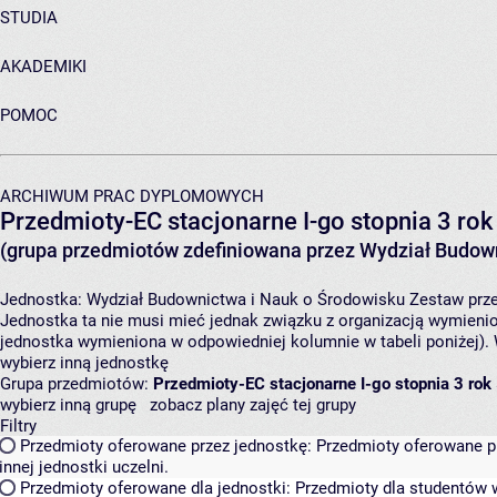
STUDIA
AKADEMIKI
POMOC
ARCHIWUM PRAC DYPLOMOWYCH
Przedmioty-EC stacjonarne I-go stopnia 3 rok
(grupa przedmiotów zdefiniowana przez Wydział Budown
Jednostka:
Wydział Budownictwa i Nauk o Środowisku
Zestaw prze
Jednostka ta nie musi mieć jednak związku z organizacją wymieni
jednostka wymieniona w odpowiedniej kolumnie w tabeli poniżej).
wybierz inną jednostkę
Grupa przedmiotów:
Przedmioty-EC stacjonarne I-go stopnia 3 rok
wybierz inną grupę
zobacz plany zajęć tej grupy
Filtry
Przedmioty oferowane przez jednostkę:
Przedmioty oferowane pr
innej jednostki uczelni.
Przedmioty oferowane dla jednostki:
Przedmioty dla studentów w