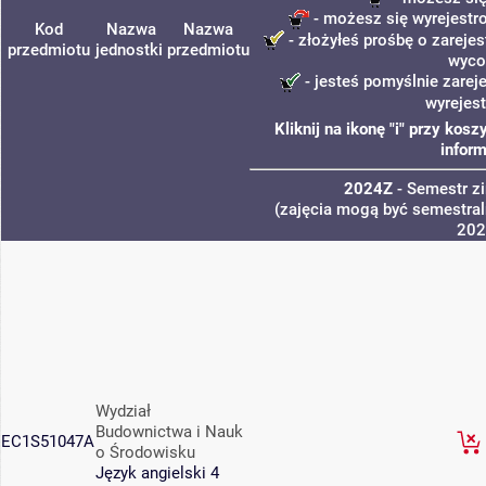
- możesz się wyrejestr
Kod
Nazwa
Nazwa
- złożyłeś prośbę o zarejes
przedmiotu
jednostki
przedmiotu
wyco
- jesteś pomyślnie zarej
wyrejes
Kliknij na ikonę "i" przy ko
inform
2024Z
- Semestr 
(zajęcia mogą być semestraln
202
Wydział
Budownictwa i Nauk
EC1S51047A
o Środowisku
Język angielski 4