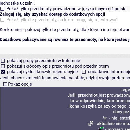
jednostkę uczelni.
Pokaż tylko przedmioty prowadzone w języku innym niż polski
Zaloguj się, aby uzyskać dostęp do dodatkowych opcji
Pokaż tylko te przedmioty, na które mogę się rejestrować
Konkretniej - pokazuj tylko te przedmioty, dla których istnieje otw
Dodatkowo pokazywane są również te przedmioty, na które jesteś ju
pokazuj grupy przedmiotu w kolumnie
pokazuj skrócony opis przedmiotu pod przedmiotem
pokazuj cykle i koszyki rejestracyjne
dodatkowe informacje 
Jeśli chcesz zmienić te ustawienia na stałe, edytuj swoje prefere
Pokaż opcje
Lege
Jeśli przedmiot jest prowadzon
to w odpowiedniej komórce poj
Ikona koszyka zależy od tego, 
dany prz
- nie jest
- aktualnie nie mo
- możesz się