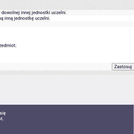
dowolnej innej jednostki uczelni.
ą inną jednostkę uczelni.
rzedmiot.
się
t.