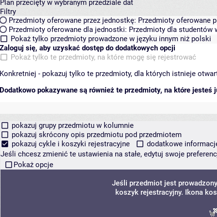
Plan przecięty w wybranym przedziale dat
Filtry
Przedmioty oferowane przez jednostkę:
Przedmioty oferowane pr
Przedmioty oferowane dla jednostki:
Przedmioty dla studentów w
Pokaż tylko przedmioty prowadzone w języku innym niż polski
Zaloguj się, aby uzyskać dostęp do dodatkowych opcji
Pokaż tylko te przedmioty, na które mogę się rejestrować
Konkretniej - pokazuj tylko te przedmioty, dla których istnieje otw
Dodatkowo pokazywane są również te przedmioty, na które jesteś ju
pokazuj grupy przedmiotu w kolumnie
pokazuj skrócony opis przedmiotu pod przedmiotem
pokazuj cykle i koszyki rejestracyjne
dodatkowe informacje 
Jeśli chcesz zmienić te ustawienia na stałe, edytuj swoje prefere
Pokaż opcje
Jeśli przedmiot jest prowadzon
koszyk rejestracyjny. Ikona ko