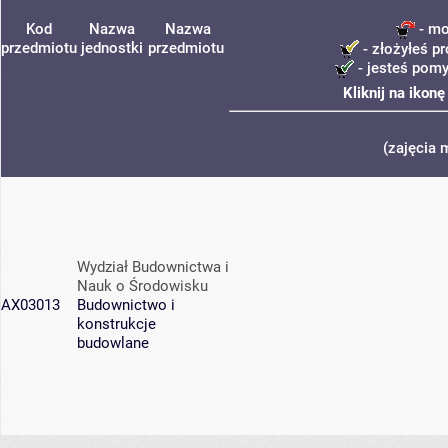
Kod
Nazwa
Nazwa
- mo
przedmiotu
jednostki
przedmiotu
- złożyłeś pr
- jesteś pomy
Kliknij na ikon
(zajęcia 
Wydział Budownictwa i
Nauk o Środowisku
AX03013
Budownictwo i
konstrukcje
budowlane