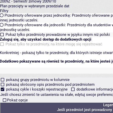
2009Z - Semestr zimowy 2009/10
Plan przecięty w wybranym przedziale dat
Filtry
Przedmioty oferowane przez jednostkę:
Przedmioty oferowane pr
innej jednostki uczelni.
Przedmioty oferowane dla jednostki:
Przedmioty dla studentów w
jednostkę uczelni.
Pokaż tylko przedmioty prowadzone w języku innym niż polski
Zaloguj się, aby uzyskać dostęp do dodatkowych opcji
Pokaż tylko te przedmioty, na które mogę się rejestrować
Konkretniej - pokazuj tylko te przedmioty, dla których istnieje otw
Dodatkowo pokazywane są również te przedmioty, na które jesteś ju
pokazuj grupy przedmiotu w kolumnie
pokazuj skrócony opis przedmiotu pod przedmiotem
pokazuj cykle i koszyki rejestracyjne
dodatkowe informacje 
Jeśli chcesz zmienić te ustawienia na stałe, edytuj swoje prefere
Pokaż opcje
Lege
Jeśli przedmiot jest prowadzony