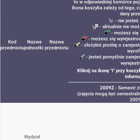
to w odpowiedniej komórce poja
Ikona koszyka zależy od tego, c
dany prze
- nie jeste
- aktualnie nie moż
- możesz się 
- możesz się wyrejestro
Kod
Nazwa
Nazwa
- złożyłeś prośbę o zarejest
przedmiotu
jednostki
przedmiotu
wycof
- jesteś pomyślnie zareje
wyrejest
Kliknij na ikonę "i" przy kos
informa
2009Z
- Semestr 
(zajęcia mogą być semestralne
200
Wydział