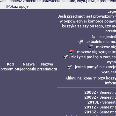
Jeśli chcesz zmienić te ustawienia na stałe, edytuj swoje prefere
Pokaż opcje
Lege
Jeśli przedmiot jest prowadzony
w odpowiedniej komórce pojawi s
koszyka zależy od tego, czy m
przed
- nie jest
- aktualnie nie mo
- możesz się
- możesz się wyrejestr
- złożyłeś prośbę o zarejes
wyco
Kod
Nazwa
Nazwa
- jesteś pomyślnie zarej
przedmiotu
jednostki
przedmiotu
wyrejes
Kliknij na ikonę "i" przy ko
inform
2008Z
- Semestr
2009Z
- Semestr
2010L
- Semestr
2011Z
- Semestr
2013Z
- Semestr