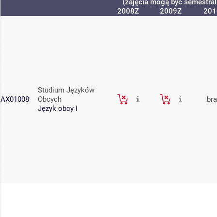
(zajęcia mogą być semestraln
2008Z
2009Z
201
Studium Języków
AX01008
Obcych
br
Język obcy I