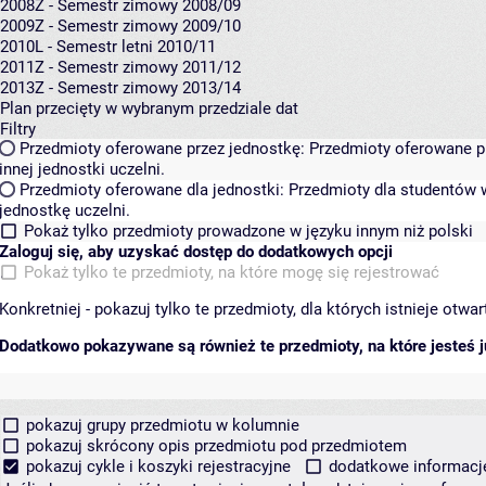
2008Z - Semestr zimowy 2008/09
2009Z - Semestr zimowy 2009/10
2010L - Semestr letni 2010/11
2011Z - Semestr zimowy 2011/12
2013Z - Semestr zimowy 2013/14
Plan przecięty w wybranym przedziale dat
Filtry
Przedmioty oferowane przez jednostkę:
Przedmioty oferowane pr
innej jednostki uczelni.
Przedmioty oferowane dla jednostki:
Przedmioty dla studentów w
jednostkę uczelni.
Pokaż tylko przedmioty prowadzone w języku innym niż polski
Zaloguj się, aby uzyskać dostęp do dodatkowych opcji
Pokaż tylko te przedmioty, na które mogę się rejestrować
Konkretniej - pokazuj tylko te przedmioty, dla których istnieje otw
Dodatkowo pokazywane są również te przedmioty, na które jesteś ju
pokazuj grupy przedmiotu w kolumnie
pokazuj skrócony opis przedmiotu pod przedmiotem
pokazuj cykle i koszyki rejestracyjne
dodatkowe informacje 