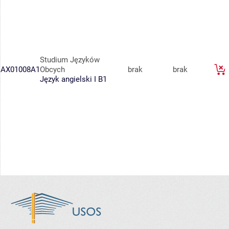
Studium Języków
AX01008A1
Obcych
brak
brak
Język angielski I B1