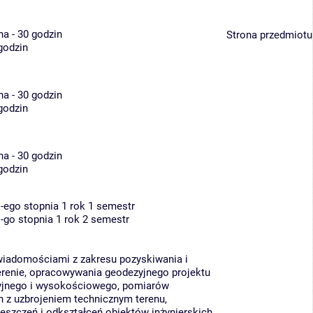
na - 30 godzin
Strona przedmiotu
 godzin
na - 30 godzin
 godzin
na - 30 godzin
 godzin
I-ego stopnia 1 rok 1 semestr
I-go stopnia 1 rok 2 semestr
iadomościami z zakresu pozyskiwania i
erenie, opracowywania geodezyjnego projektu
cyjnego i wysokościowego, pomiarów
 z uzbrojeniem technicznym terenu,
szczeń i odkształceń obiektów inżynierskich.