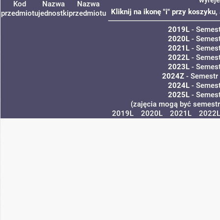
Kod
Nazwa
Nazwa
Kliknij na ikonę "i" przy koszyk
przedmiotu
jednostki
przedmiotu
2019L
- Semest
2020L
- Semest
2021L
- Semest
2022L
- Semest
2023L
- Semest
2024Z
- Semestr
2024L
- Semest
2025L
- Semest
(zajęcia mogą być semestra
2019L
2020L
2021L
2022