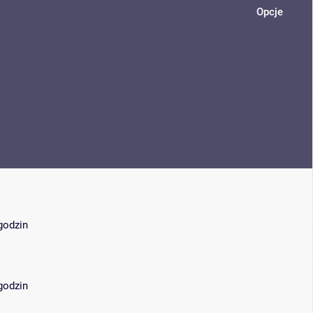
Opcje
 godzin
 godzin