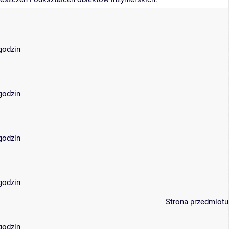
 godzin
 godzin
 godzin
 godzin
Strona przedmiotu
 godzin