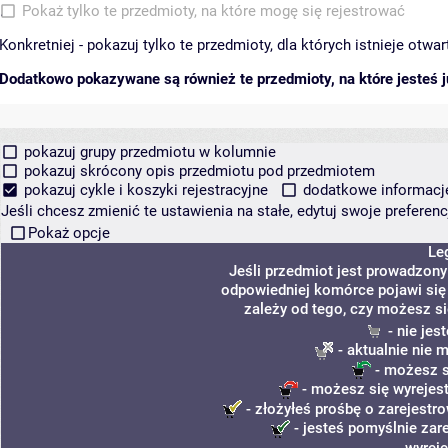
Pokaż tylko te przedmioty, na które mogę się rejestrować
Konkretniej - pokazuj tylko te przedmioty, dla których istnieje otw
Dodatkowo pokazywane są również te przedmioty, na które jesteś ju
pokazuj grupy przedmiotu w kolumnie
pokazuj skrócony opis przedmiotu pod przedmiotem
pokazuj cykle i koszyki rejestracyjne
dodatkowe informacje 
Jeśli chcesz zmienić te ustawienia na stałe, edytuj swoje prefere
Pokaż opcje
Le
Jeśli przedmiot jest prowadzon
odpowiedniej komórce pojawi się 
zależy od tego, czy możesz si
- nie jes
- aktualnie nie 
- możesz s
- możesz się wyrejest
- złożyłeś prośbę o zarejestro
- jesteś pomyślnie zar
wyrej