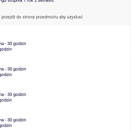
I-go stopnia 1 rok 2 semestr
 przejdź do strony przedmiotu aby uzyskać
na - 30 godzin
 godzin
na - 30 godzin
 godzin
na - 30 godzin
 godzin
na - 30 godzin
 godzin