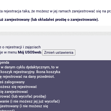
arta rejestracja taka, że możesz w jej ramach zarejestrować się na p
ż zarejestrowany (lub składałeś prośbę o zarejestrowanie).
o rejestracji i zajęciach
ncje w menu
Mój USOSweb
.
genda
y w danym cyklu dydaktycznym, to w
koszyk rejestracyjny. Ikona koszyka
ę rejestrować na dany przedmiot.
teś zalogowany
możesz się rejestrować
ię zarejestrować
rować (lub wycofać prośbę)
wanie (i nie możesz jej już wycofać)
ejestrowany (i nie możesz się
estrować)