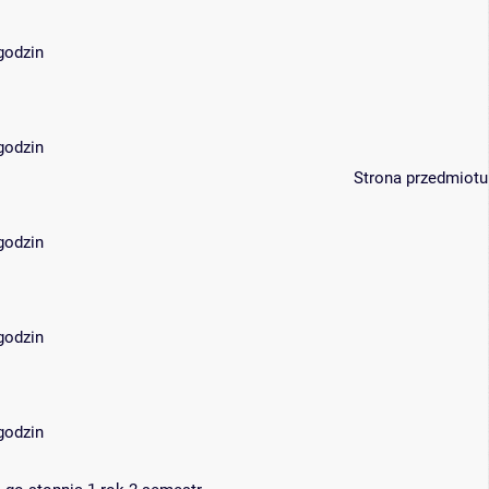
 godzin
 godzin
Strona przedmiotu
 godzin
 godzin
 godzin