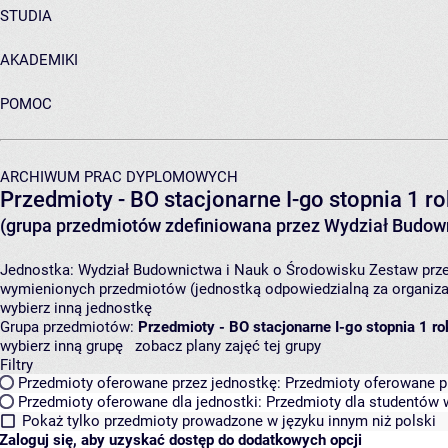
STUDIA
AKADEMIKI
POMOC
ARCHIWUM PRAC DYPLOMOWYCH
Przedmioty - BO stacjonarne I-go stopnia 1 r
(grupa przedmiotów zdefiniowana przez Wydział Budown
Jednostka:
Wydział Budownictwa i Nauk o Środowisku
Zestaw prze
wymienionych przedmiotów (jednostką odpowiedzialną za organizac
wybierz inną jednostkę
Grupa przedmiotów:
Przedmioty - BO stacjonarne I-go stopnia 1 r
wybierz inną grupę
zobacz plany zajęć tej grupy
Filtry
Przedmioty oferowane przez jednostkę:
Przedmioty oferowane pr
Przedmioty oferowane dla jednostki:
Przedmioty dla studentów w
Pokaż tylko przedmioty prowadzone w języku innym niż polski
Zaloguj się, aby uzyskać dostęp do dodatkowych opcji