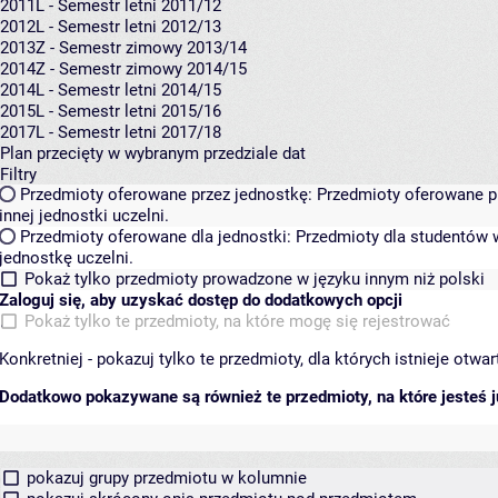
2011L - Semestr letni 2011/12
2012L - Semestr letni 2012/13
2013Z - Semestr zimowy 2013/14
2014Z - Semestr zimowy 2014/15
2014L - Semestr letni 2014/15
2015L - Semestr letni 2015/16
2017L - Semestr letni 2017/18
Plan przecięty w wybranym przedziale dat
Filtry
Przedmioty oferowane przez jednostkę:
Przedmioty oferowane pr
innej jednostki uczelni.
Przedmioty oferowane dla jednostki:
Przedmioty dla studentów w
jednostkę uczelni.
Pokaż tylko przedmioty prowadzone w języku innym niż polski
Zaloguj się, aby uzyskać dostęp do dodatkowych opcji
Pokaż tylko te przedmioty, na które mogę się rejestrować
Konkretniej - pokazuj tylko te przedmioty, dla których istnieje otw
Dodatkowo pokazywane są również te przedmioty, na które jesteś ju
pokazuj grupy przedmiotu w kolumnie