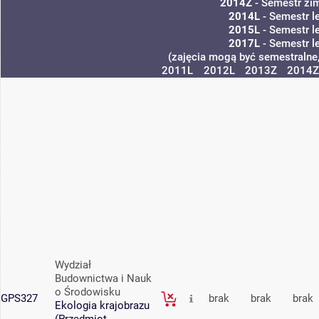
2014Z
- Semestr zi
2014L
- Semestr l
2015L
- Semestr l
2017L
- Semestr l
(zajęcia mogą być semestralne,
2011L
2012L
2013Z
2014Z
Wydział
Budownictwa i Nauk
o Środowisku
GPS327
brak
brak
brak
Ekologia krajobrazu
(Przedmiot