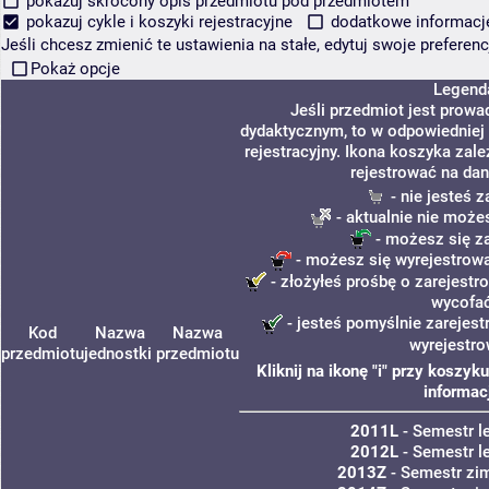
pokazuj skrócony opis przedmiotu pod przedmiotem
pokazuj cykle i koszyki rejestracyjne
dodatkowe informacje 
Jeśli chcesz zmienić te ustawienia na stałe, edytuj swoje prefere
Pokaż opcje
Legend
Jeśli przedmiot jest prow
dydaktycznym, to w odpowiedniej
rejestracyjny. Ikona koszyka zal
rejestrować na dan
- nie jesteś 
- aktualnie nie może
- możesz się z
- możesz się wyrejestrowa
- złożyłeś prośbę o zarejestro
wycofa
- jesteś pomyślnie zarejest
Kod
Nazwa
Nazwa
wyrejestro
przedmiotu
jednostki
przedmiotu
Kliknij na ikonę "i" przy koszy
informac
2011L
- Semestr l
2012L
- Semestr l
2013Z
- Semestr zi