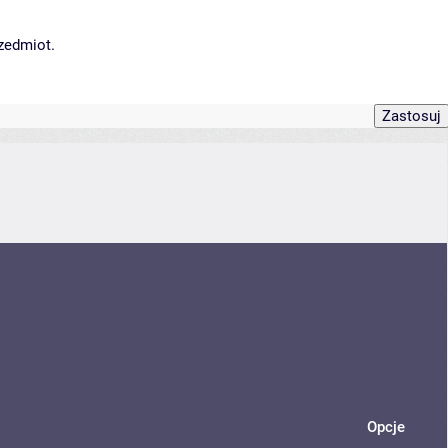
rzedmiot.
Opcje