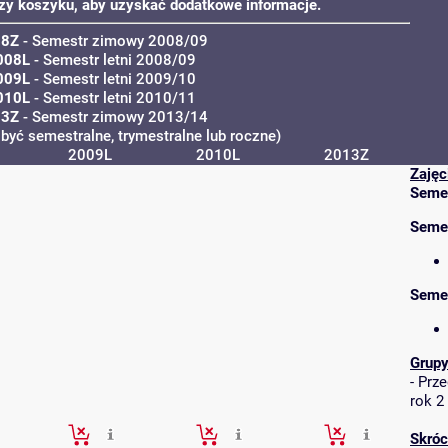
 przy koszyku, aby uzyskać dodatkowe informacje.
08Z
- Semestr zimowy 2008/09
008L
- Semestr letni 2008/09
009L
- Semestr letni 2009/10
010L
- Semestr letni 2010/11
13Z
- Semestr zimowy 2013/14
być semestralne, trymestralne lub roczne)
2009L
2010L
2013Z
Zajęc
Semes
Semes
Seme
Grupy
-
Prze
rok 2
Skróc