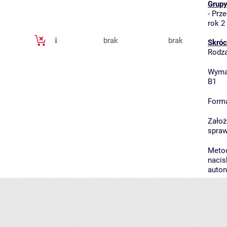
Grupy
-
Prze
rok 2
brak
brak
Skróc
Rodza
Wymag
B1
Forma
Założ
spraw
Metod
nacis
auton