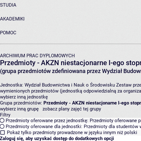
STUDIA
AKADEMIKI
POMOC
ARCHIWUM PRAC DYPLOMOWYCH
Przedmioty - AKZN niestacjonarne I-ego stopn
(grupa przedmiotów zdefiniowana przez Wydział Budown
Jednostka:
Wydział Budownictwa i Nauk o Środowisku
Zestaw prze
wymienionych przedmiotów (jednostką odpowiedzialną za organizac
wybierz inną jednostkę
Grupa przedmiotów:
Przedmioty - AKZN niestacjonarne I-ego stopn
wybierz inną grupę
zobacz plany zajęć tej grupy
Filtry
Przedmioty oferowane przez jednostkę:
Przedmioty oferowane pr
Przedmioty oferowane dla jednostki:
Przedmioty dla studentów w
Pokaż tylko przedmioty prowadzone w języku innym niż polski
Zaloguj się, aby uzyskać dostęp do dodatkowych opcji