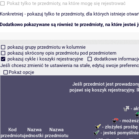
Pokaż tylko te przedmioty, na które mogę się rejestrować
Konkretniej - pokazuj tylko te przedmioty, dla których istnieje otw
Dodatkowo pokazywane są również te przedmioty, na które jesteś ju
pokazuj grupy przedmiotu w kolumnie
pokazuj skrócony opis przedmiotu pod przedmiotem
pokazuj cykle i koszyki rejestracyjne
dodatkowe informacje 
Jeśli chcesz zmienić te ustawienia na stałe, edytuj swoje prefere
Pokaż opcje
Jeśli przedmiot jest prowadzo
pojawi się koszyk rejestracyjny.
- ak
- możesz 
- złożyłeś prośbę 
Kod
Nazwa
Nazwa
- jesteś pomyślnie
przedmiotu
jednostki
przedmiotu