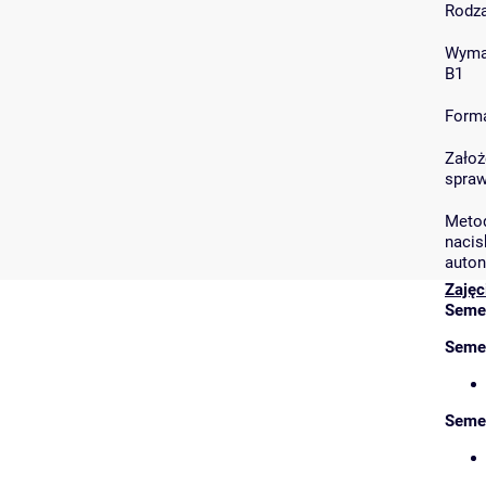
Rodza
Wymag
B1
Forma
Założ
spraw
Metod
nacis
auton
Zajęc
Seme
Semes
Semes