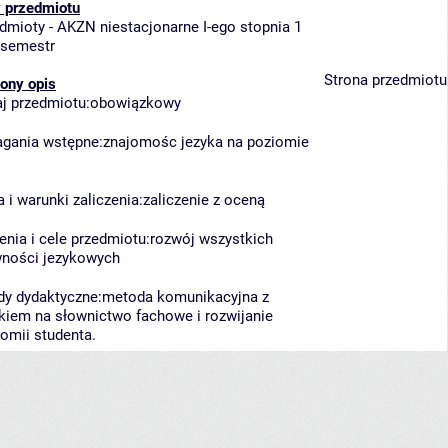
 przedmiotu
dmioty - AKZN niestacjonarne I-ego stopnia 1
 semestr
Strona przedmiotu
ony opis
j przedmiotu:obowiązkowy
ania wstępne:znajomośc jezyka na poziomie
 i warunki zaliczenia:zaliczenie z oceną
enia i cele przedmiotu:rozwój wszystkich
ności jezykowych
y dydaktyczne:metoda komunikacyjna z
kiem na słownictwo fachowe i rozwijanie
omii studenta.