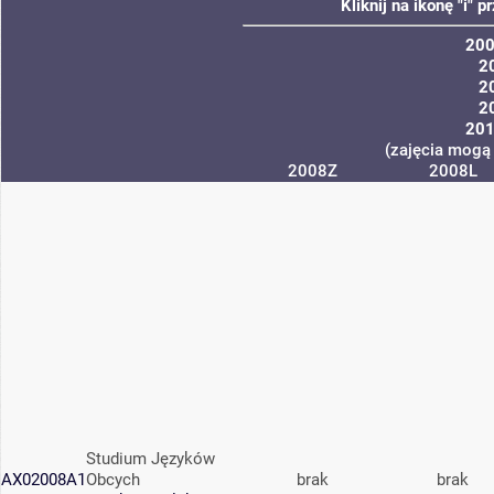
Kliknij na ikonę "i"
20
2
2
2
20
(zajęcia mogą 
2008Z
2008L
Studium Języków
AX02008A1
Obcych
brak
brak