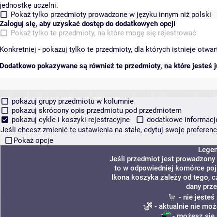
jednostkę uczelni.
Pokaż tylko przedmioty prowadzone w języku innym niż polski
Zaloguj się, aby uzyskać dostęp do dodatkowych opcji
Pokaż tylko te przedmioty, na które mogę się rejestrować
Konkretniej - pokazuj tylko te przedmioty, dla których istnieje otw
Dodatkowo pokazywane są również te przedmioty, na które jesteś ju
pokazuj grupy przedmiotu w kolumnie
pokazuj skrócony opis przedmiotu pod przedmiotem
pokazuj cykle i koszyki rejestracyjne
dodatkowe informacje 
Jeśli chcesz zmienić te ustawienia na stałe, edytuj swoje prefere
Pokaż opcje
Lege
Jeśli przedmiot jest prowadzony
to w odpowiedniej komórce poja
Ikona koszyka zależy od tego, c
dany prze
- nie jeste
- aktualnie nie moż
- możesz się 