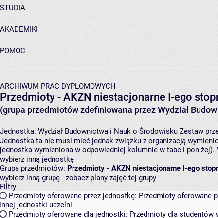
STUDIA
AKADEMIKI
POMOC
ARCHIWUM PRAC DYPLOMOWYCH
Przedmioty - AKZN niestacjonarne I-ego stopn
(grupa przedmiotów zdefiniowana przez Wydział Budown
Jednostka:
Wydział Budownictwa i Nauk o Środowisku
Zestaw prze
Jednostka ta nie musi mieć jednak związku z organizacją wymieni
jednostka wymieniona w odpowiedniej kolumnie w tabeli poniżej).
wybierz inną jednostkę
Grupa przedmiotów:
Przedmioty - AKZN niestacjonarne I-ego stopn
wybierz inną grupę
zobacz plany zajęć tej grupy
Filtry
Przedmioty oferowane przez jednostkę:
Przedmioty oferowane pr
innej jednostki uczelni.
Przedmioty oferowane dla jednostki:
Przedmioty dla studentów w