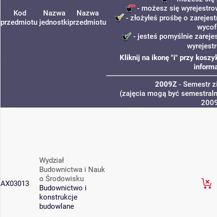
- możesz się wyrejestro
Kod
Nazwa
Nazwa
- złożyłeś prośbę o zarejest
przedmiotu
jednostki
przedmiotu
wycof
- jesteś pomyślnie zareje
wyrejest
Kliknij na ikonę "i" przy kos
informa
2009Z
- Semestr 
(zajęcia mogą być semestralne
200
Wydział
Budownictwa i Nauk
o Środowisku
AX03013
Budownictwo i
konstrukcje
budowlane