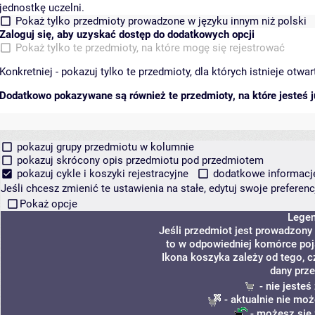
jednostkę uczelni.
Pokaż tylko przedmioty prowadzone w języku innym niż polski
Zaloguj się, aby uzyskać dostęp do dodatkowych opcji
Pokaż tylko te przedmioty, na które mogę się rejestrować
Konkretniej - pokazuj tylko te przedmioty, dla których istnieje otw
Dodatkowo pokazywane są również te przedmioty, na które jesteś ju
pokazuj grupy przedmiotu w kolumnie
pokazuj skrócony opis przedmiotu pod przedmiotem
pokazuj cykle i koszyki rejestracyjne
dodatkowe informacje 
Jeśli chcesz zmienić te ustawienia na stałe, edytuj swoje prefere
Pokaż opcje
Lege
Jeśli przedmiot jest prowadzony
to w odpowiedniej komórce poja
Ikona koszyka zależy od tego, c
dany prze
- nie jeste
- aktualnie nie moż
- możesz się 