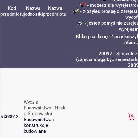
- możesz się wyrejestro
Kod
Nazwa
Nazwa
- złożyłeś prośbę o zarejest
przedmiotu
jednostki
przedmiotu
wycof
- jesteś pomyślnie zareje
wyrejest
Kliknij na ikonę "i" przy kos
informa
2009Z
- Semestr 
(zajęcia mogą być semestralne
200
Wydział
Budownictwa i Nauk
o Środowisku
AX03013
Budownictwo i
konstrukcje
budowlane