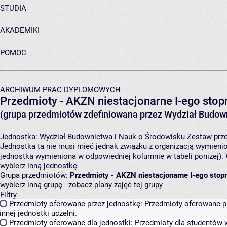
STUDIA
AKADEMIKI
POMOC
ARCHIWUM PRAC DYPLOMOWYCH
Przedmioty - AKZN niestacjonarne I-ego stopn
(grupa przedmiotów zdefiniowana przez Wydział Budown
Jednostka:
Wydział Budownictwa i Nauk o Środowisku
Zestaw prze
Jednostka ta nie musi mieć jednak związku z organizacją wymieni
jednostka wymieniona w odpowiedniej kolumnie w tabeli poniżej).
wybierz inną jednostkę
Grupa przedmiotów:
Przedmioty - AKZN niestacjonarne I-ego stopn
wybierz inną grupę
zobacz plany zajęć tej grupy
Filtry
Przedmioty oferowane przez jednostkę:
Przedmioty oferowane pr
innej jednostki uczelni.
Przedmioty oferowane dla jednostki:
Przedmioty dla studentów w