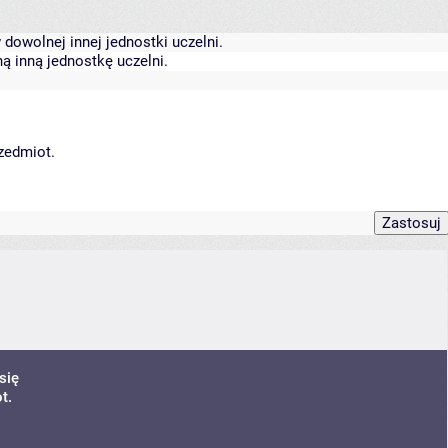
dowolnej innej jednostki uczelni.
ą inną jednostkę uczelni.
rzedmiot.
się
t.