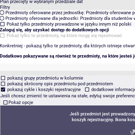
Plan przecięty w wybranym przedziale dat
Filtry
Przedmioty oferowane przez jednostkę:
Przedmioty oferowane pr
Przedmioty oferowane dla jednostki:
Przedmioty dla studentów w
Pokaż tylko przedmioty prowadzone w języku innym niż polski
Zaloguj się, aby uzyskać dostęp do dodatkowych opcji
Pokaż tylko te przedmioty, na które mogę się rejestrować
Konkretniej - pokazuj tylko te przedmioty, dla których istnieje otw
Dodatkowo pokazywane są również te przedmioty, na które jesteś ju
pokazuj grupy przedmiotu w kolumnie
pokazuj skrócony opis przedmiotu pod przedmiotem
pokazuj cykle i koszyki rejestracyjne
dodatkowe informacje 
Jeśli chcesz zmienić te ustawienia na stałe, edytuj swoje prefere
Pokaż opcje
Jeśli przedmiot jest prowadzon
koszyk rejestracyjny. Ikona ko