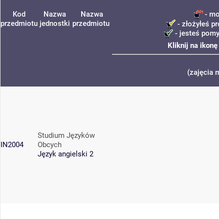
Kod
Nazwa
Nazwa
- mo
przedmiotu
jednostki
przedmiotu
- złożyłeś pr
- jesteś pomy
Kliknij na ikon
(zajęcia 
Studium Języków
IN2004
Obcych
Język angielski 2