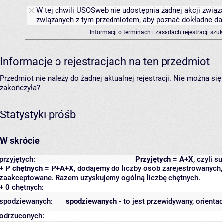
W tej chwili USOSweb nie udostępnia żadnej akcji związa
związanych z tym przedmiotem, aby poznać dokładne daty
Informacji o terminach i zasadach rejestracji sz
Informacje o rejestracjach na ten przedmiot
Przedmiot nie należy do żadnej aktualnej rejestracji. Nie można s
zakończyła?
Statystyki próśb
W skrócie
przyjętych:
Przyjętych = A+X
, czyli 
+ P chętnych = P+A+X
, dodajemy do liczby osób zarejestrowanych, 
zaakceptowane. Razem uzyskujemy ogólną liczbę chętnych.
+ 0 chętnych:
spodziewanych:
spodziewanych
- to jest przewidywany, orienta
odrzuconych: