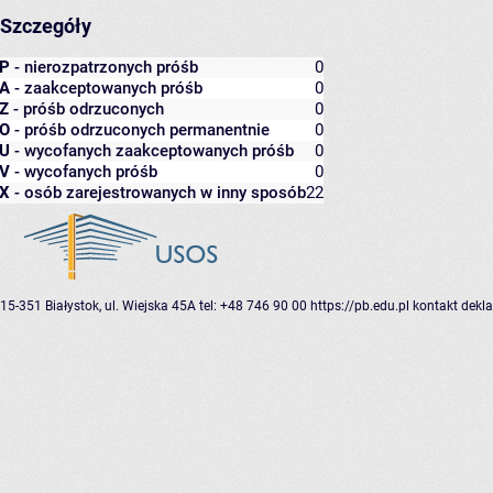
Szczegóły
P
- nierozpatrzonych próśb
0
A
- zaakceptowanych próśb
0
Z
- próśb odrzuconych
0
O
- próśb odrzuconych permanentnie
0
U
- wycofanych zaakceptowanych próśb
0
V
- wycofanych próśb
0
X
- osób zarejestrowanych w inny sposób
22
15-351 Białystok, ul. Wiejska 45A
tel: +48 746 90 00
https://pb.edu.pl
kontakt
dekla