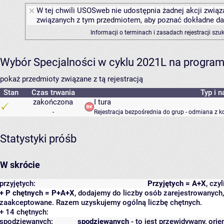
W tej chwili USOSweb nie udostępnia żadnej akcji związa
związanych z tym przedmiotem, aby poznać dokładne daty
Informacji o terminach i zasadach rejestracji sz
Wybór Specjalności w cyklu 2021L na programie
pokaż przedmioty związane z tą rejestracją
Stan
Czas trwania
Typ i n
zakończona
I tura
-
Rejestracja bezpośrednia do grup - odmiana z k
Statystyki próśb
W skrócie
przyjętych:
Przyjętych = A+X
, czy
+ P chętnych = P+A+X
, dodajemy do liczby osób zarejestrowanych, 
zaakceptowane. Razem uzyskujemy ogólną liczbę chętnych.
+ 14 chętnych:
spodziewanych:
spodziewanych
- to jest przewidywany, orie