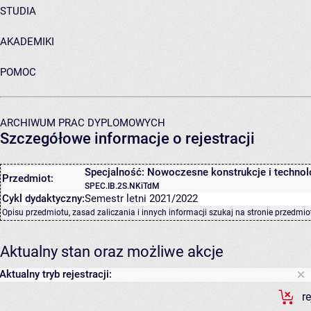
STUDIA
AKADEMIKI
POMOC
ARCHIWUM PRAC DYPLOMOWYCH
Szczegółowe informacje o rejestracji
Specjalność: Nowoczesne konstrukcje i technol
Przedmiot:
SPEC.IB.2S.NKiTdM
Cykl dydaktyczny:
Semestr letni 2021/2022
Opisu przedmiotu, zasad zaliczania i innych informacji szukaj na
stronie przedmio
Aktualny stan oraz możliwe akcje
Aktualny tryb rejestracji:
r