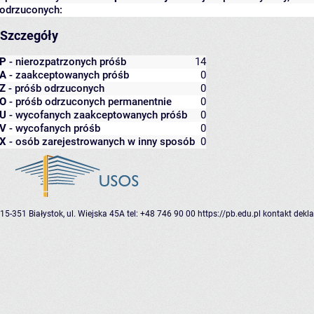
odrzuconych:
Szczegóły
P
- nierozpatrzonych próśb
14
A
- zaakceptowanych próśb
0
Z
- próśb odrzuconych
0
O
- próśb odrzuconych permanentnie
0
U
- wycofanych zaakceptowanych próśb
0
V
- wycofanych próśb
0
X
- osób zarejestrowanych w inny sposób
0
15-351 Białystok, ul. Wiejska 45A
tel: +48 746 90 00
https://pb.edu.pl
kontakt
dekla