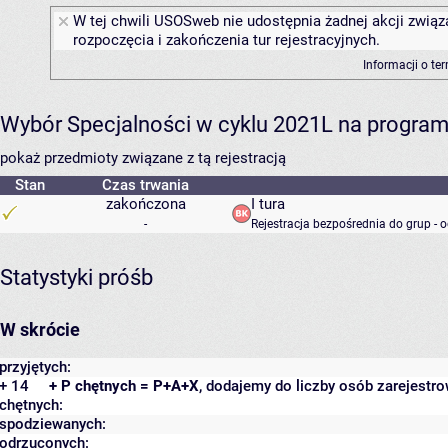
W tej chwili USOSweb nie udostępnia żadnej akcji związ
rozpoczęcia i zakończenia tur rejestracyjnych.
Informacji o te
Wybór Specjalności w cyklu 2021L na programie
pokaż przedmioty związane z tą rejestracją
Stan
Czas trwania
zakończona
I tura
-
Rejestracja bezpośrednia do grup - 
Statystyki próśb
W skrócie
przyjętych:
+ 14
+ P chętnych = P+A+X
, dodajemy do liczby osób zarejestro
chętnych:
spodziewanych:
odrzuconych: