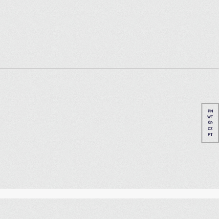
PN
WT
ŚR
CZ
PT