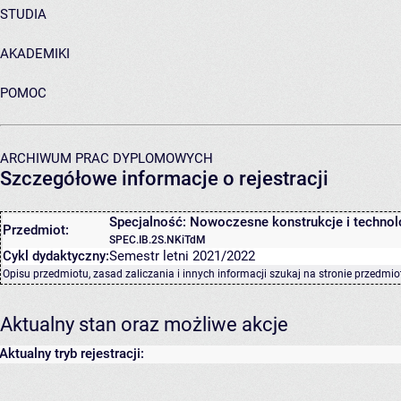
STUDIA
AKADEMIKI
POMOC
ARCHIWUM PRAC DYPLOMOWYCH
Szczegółowe informacje o rejestracji
Specjalność: Nowoczesne konstrukcje i technol
Przedmiot:
SPEC.IB.2S.NKiTdM
Cykl dydaktyczny:
Semestr letni 2021/2022
Opisu przedmiotu, zasad zaliczania i innych informacji szukaj na
stronie przedmio
Aktualny stan oraz możliwe akcje
Aktualny tryb rejestracji: