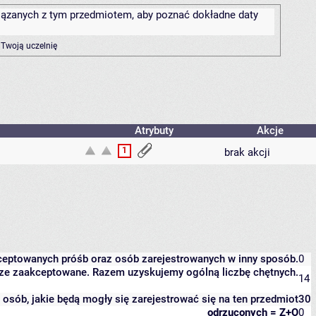
związanych z tym przedmiotem, aby poznać dokładne daty
 Twoją uczelnię
Atrybuty
Akcje
1
brak akcji
kceptowanych próśb oraz osób zarejestrowanych w inny sposób.
0
eszcze zaakceptowane. Razem uzyskujemy ogólną liczbę chętnych.
14
it osób, jakie będą mogły się zarejestrować się na ten przedmiot
30
odrzuconych = Z+O
0