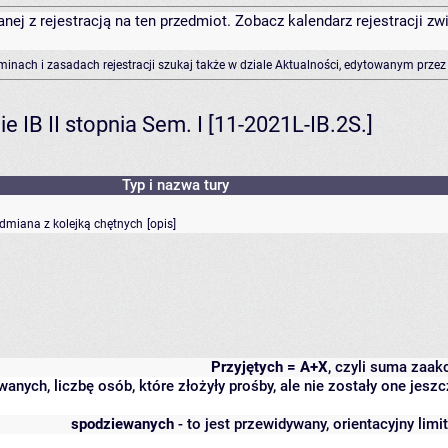
anej z rejestracją na ten przedmiot. Zobacz kalendarz rejestracji 
rminach i zasadach rejestracji szukaj także w dziale Aktualności, edytowanym przez
 IB II stopnia Sem. I [11-2021L-IB.2S.]
Typ i nazwa tury
odmiana z kolejką chętnych
[
opis
]
Przyjętych = A+X
, czyli suma zaa
wanych, liczbę osób, które złożyły prośby, ale nie zostały one j
spodziewanych
- to jest przewidywany, orientacyjny lim