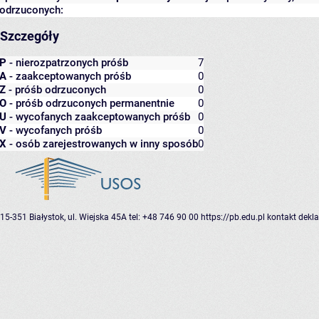
odrzuconych:
Szczegóły
P
- nierozpatrzonych próśb
7
A
- zaakceptowanych próśb
0
Z
- próśb odrzuconych
0
O
- próśb odrzuconych permanentnie
0
U
- wycofanych zaakceptowanych próśb
0
V
- wycofanych próśb
0
X
- osób zarejestrowanych w inny sposób
0
15-351 Białystok, ul. Wiejska 45A
tel: +48 746 90 00
https://pb.edu.pl
kontakt
dekla