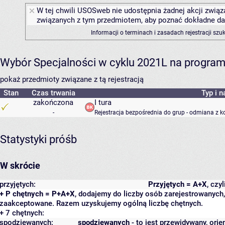
W tej chwili USOSweb nie udostępnia żadnej akcji związa
związanych z tym przedmiotem, aby poznać dokładne daty
Informacji o terminach i zasadach rejestracji sz
Wybór Specjalności w cyklu 2021L na programie
pokaż przedmioty związane z tą rejestracją
Stan
Czas trwania
Typ i n
zakończona
I tura
-
Rejestracja bezpośrednia do grup - odmiana z k
Statystyki próśb
W skrócie
przyjętych:
Przyjętych = A+X
, czy
+ P chętnych = P+A+X
, dodajemy do liczby osób zarejestrowanych, 
zaakceptowane. Razem uzyskujemy ogólną liczbę chętnych.
+ 7 chętnych:
spodziewanych:
spodziewanych
- to jest przewidywany, orie