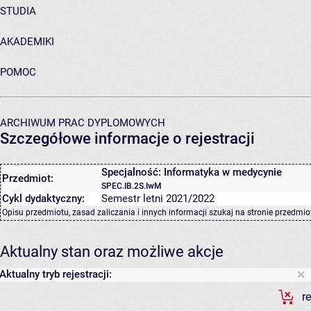
STUDIA
AKADEMIKI
POMOC
ARCHIWUM PRAC DYPLOMOWYCH
Szczegółowe informacje o rejestracji
Specjalność: Informatyka w medycynie
Przedmiot:
SPEC.IB.2S.IwM
Cykl dydaktyczny:
Semestr letni 2021/2022
Opisu przedmiotu, zasad zaliczania i innych informacji szukaj na
stronie przedmio
Aktualny stan oraz możliwe akcje
Aktualny tryb rejestracji:
r