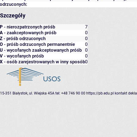
odrzuconych:
Szczegóły
P
- nierozpatrzonych próśb
7
A
- zaakceptowanych próśb
0
Z
- próśb odrzuconych
0
O
- próśb odrzuconych permanentnie
0
U
- wycofanych zaakceptowanych próśb
0
V
- wycofanych próśb
0
X
- osób zarejestrowanych w inny sposób
0
15-351 Białystok, ul. Wiejska 45A
tel: +48 746 90 00
https://pb.edu.pl
kontakt
dekla