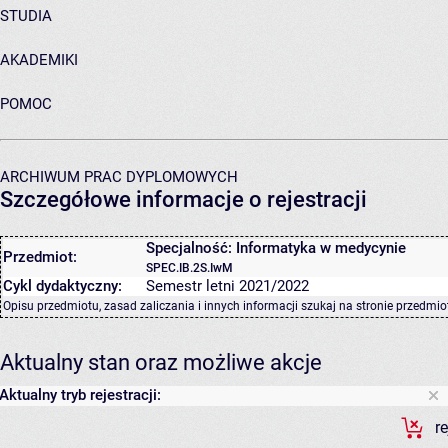
STUDIA
AKADEMIKI
POMOC
ARCHIWUM PRAC DYPLOMOWYCH
Szczegółowe informacje o rejestracji
Specjalność: Informatyka w medycynie
Przedmiot:
SPEC.IB.2S.IwM
Cykl dydaktyczny:
Semestr letni 2021/2022
Opisu przedmiotu, zasad zaliczania i innych informacji szukaj na
stronie przedmio
Aktualny stan oraz możliwe akcje
Aktualny tryb rejestracji:
r