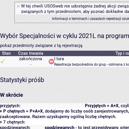
W tej chwili USOSweb nie udostępnia żadnej akcji związa
związanych z tym przedmiotem, aby poznać dokładne daty
Informacji o terminach i zasadach rejestracji sz
Wybór Specjalności w cyklu 2021L na programie
pokaż przedmioty związane z tą rejestracją
Stan
Czas trwania
Typ i n
zakończona
I tura
-
Rejestracja bezpośrednia do grup - odmiana z k
Statystyki próśb
W skrócie
przyjętych:
Przyjętych = A+X
, czy
+ P chętnych = P+A+X
, dodajemy do liczby osób zarejestrowanych, 
zaakceptowane. Razem uzyskujemy ogólną liczbę chętnych.
+ 7 chętnych:
spodziewanych:
spodziewanych
- to jest przewidywany, orie