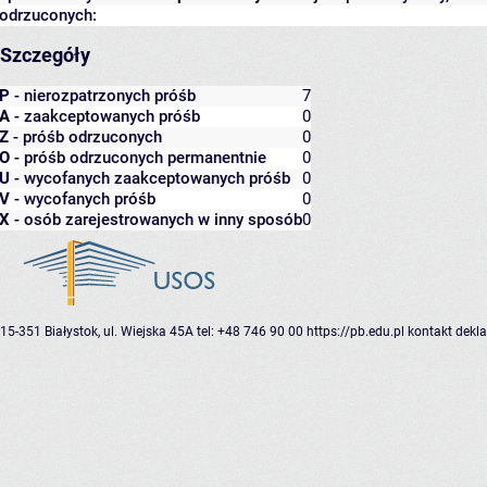
odrzuconych:
Szczegóły
P
- nierozpatrzonych próśb
7
A
- zaakceptowanych próśb
0
Z
- próśb odrzuconych
0
O
- próśb odrzuconych permanentnie
0
U
- wycofanych zaakceptowanych próśb
0
V
- wycofanych próśb
0
X
- osób zarejestrowanych w inny sposób
0
15-351 Białystok, ul. Wiejska 45A
tel: +48 746 90 00
https://pb.edu.pl
kontakt
dekla