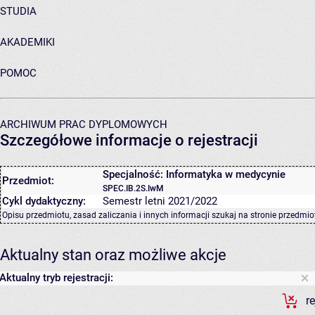
STUDIA
AKADEMIKI
POMOC
ARCHIWUM PRAC DYPLOMOWYCH
Szczegółowe informacje o rejestracji
Specjalność: Informatyka w medycynie
Przedmiot:
SPEC.IB.2S.IwM
Cykl dydaktyczny:
Semestr letni 2021/2022
Opisu przedmiotu, zasad zaliczania i innych informacji szukaj na
stronie przedmio
Aktualny stan oraz możliwe akcje
Aktualny tryb rejestracji:
r