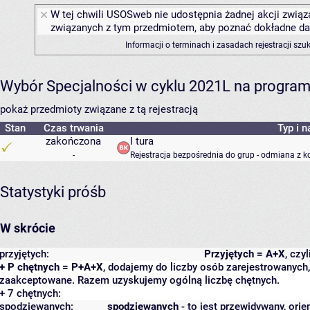
W tej chwili USOSweb nie udostępnia żadnej akcji związa
związanych z tym przedmiotem, aby poznać dokładne daty
Informacji o terminach i zasadach rejestracji sz
Wybór Specjalności w cyklu 2021L na programie
pokaż przedmioty związane z tą rejestracją
Stan
Czas trwania
Typ i n
zakończona
I tura
-
Rejestracja bezpośrednia do grup - odmiana z k
Statystyki próśb
W skrócie
przyjętych:
Przyjętych = A+X
, czy
+ P chętnych = P+A+X
, dodajemy do liczby osób zarejestrowanych, 
zaakceptowane. Razem uzyskujemy ogólną liczbę chętnych.
+ 7 chętnych:
spodziewanych:
spodziewanych
- to jest przewidywany, orie