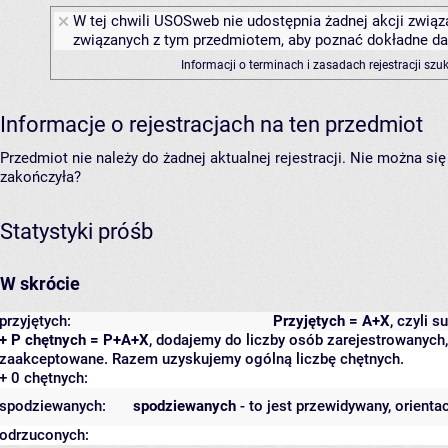
W tej chwili USOSweb nie udostępnia żadnej akcji związa
związanych z tym przedmiotem, aby poznać dokładne daty
Informacji o terminach i zasadach rejestracji sz
Informacje o rejestracjach na ten przedmiot
Przedmiot nie należy do żadnej aktualnej rejestracji. Nie można s
zakończyła?
Statystyki próśb
W skrócie
przyjętych:
Przyjętych = A+X
, czyli 
+ P chętnych = P+A+X
, dodajemy do liczby osób zarejestrowanych, 
zaakceptowane. Razem uzyskujemy ogólną liczbę chętnych.
+ 0 chętnych:
spodziewanych:
spodziewanych
- to jest przewidywany, orienta
odrzuconych: