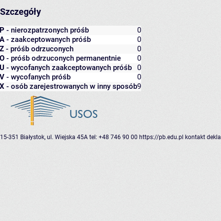
Szczegóły
P
- nierozpatrzonych próśb
0
A
- zaakceptowanych próśb
0
Z
- próśb odrzuconych
0
O
- próśb odrzuconych permanentnie
0
U
- wycofanych zaakceptowanych próśb
0
V
- wycofanych próśb
0
X
- osób zarejestrowanych w inny sposób
9
15-351 Białystok, ul. Wiejska 45A
tel: +48 746 90 00
https://pb.edu.pl
kontakt
dekla