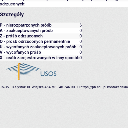
odrzuconych:
Szczegóły
P
- nierozpatrzonych próśb
6
A
- zaakceptowanych próśb
0
Z
- próśb odrzuconych
0
O
- próśb odrzuconych permanentnie
0
U
- wycofanych zaakceptowanych próśb
0
V
- wycofanych próśb
0
X
- osób zarejestrowanych w inny sposób
0
15-351 Białystok, ul. Wiejska 45A
tel: +48 746 90 00
https://pb.edu.pl
kontakt
dekla