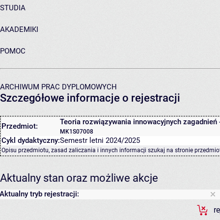
STUDIA
AKADEMIKI
POMOC
ARCHIWUM PRAC DYPLOMOWYCH
Szczegółowe informacje o rejestracji
Teoria rozwiązywania innowacyjnych zagadnień 
Przedmiot:
MK1S07008
Cykl dydaktyczny:
Semestr letni 2024/2025
Opisu przedmiotu, zasad zaliczania i innych informacji szukaj na
stronie przedmio
Aktualny stan oraz możliwe akcje
Aktualny tryb rejestracji:
r