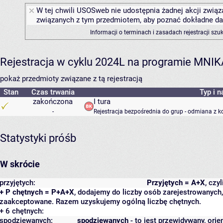
W tej chwili USOSweb nie udostępnia żadnej akcji związa
związanych z tym przedmiotem, aby poznać dokładne daty
Informacji o terminach i zasadach rejestracji sz
Rejestracja w cyklu 2024L na programie MNIK
pokaż przedmioty związane z tą rejestracją
Stan
Czas trwania
Typ i n
zakończona
I tura
-
Rejestracja bezpośrednia do grup - odmiana z k
Statystyki próśb
W skrócie
przyjętych:
Przyjętych = A+X
, czy
+ P chętnych = P+A+X
, dodajemy do liczby osób zarejestrowanych, 
zaakceptowane. Razem uzyskujemy ogólną liczbę chętnych.
+ 6 chętnych:
spodziewanych:
spodziewanych
- to jest przewidywany, orie