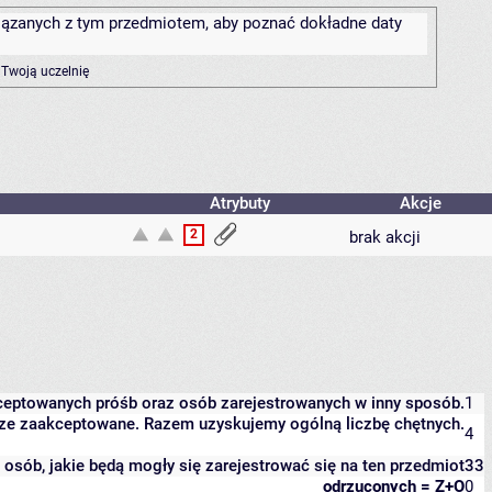
związanych z tym przedmiotem, aby poznać dokładne daty
 Twoją uczelnię
Atrybuty
Akcje
2
brak akcji
kceptowanych próśb oraz osób zarejestrowanych w inny sposób.
1
eszcze zaakceptowane. Razem uzyskujemy ogólną liczbę chętnych.
4
it osób, jakie będą mogły się zarejestrować się na ten przedmiot
33
odrzuconych = Z+O
0