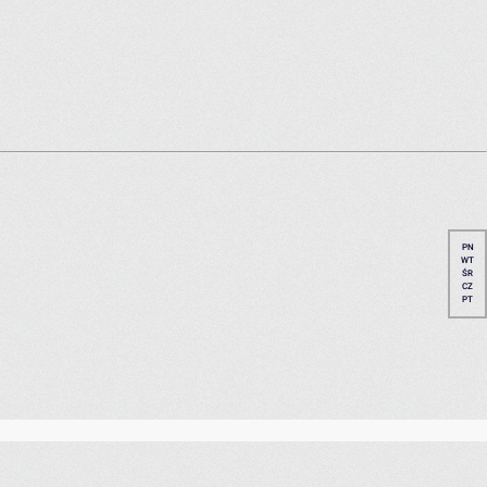
PN
WT
ŚR
CZ
PT