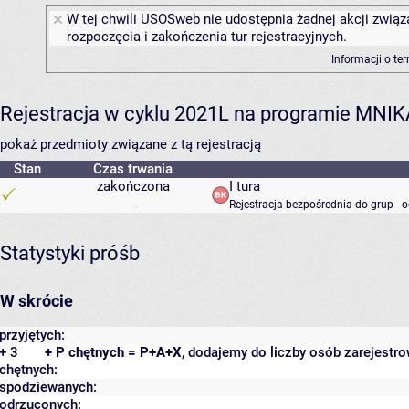
W tej chwili USOSweb nie udostępnia żadnej akcji związ
rozpoczęcia i zakończenia tur rejestracyjnych.
Informacji o te
Rejestracja w cyklu 2021L na programie MNIK
pokaż przedmioty związane z tą rejestracją
Stan
Czas trwania
zakończona
I tura
-
Rejestracja bezpośrednia do grup - 
Statystyki próśb
W skrócie
przyjętych:
+ 3
+ P chętnych = P+A+X
, dodajemy do liczby osób zarejestro
chętnych:
spodziewanych:
odrzuconych: