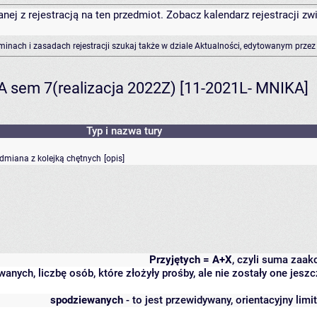
anej z rejestracją na ten przedmiot. Zobacz kalendarz rejestracji 
rminach i zasadach rejestracji szukaj także w dziale Aktualności, edytowanym przez
A sem 7(realizacja 2022Z) [11-2021L- MNIKA]
Typ i nazwa tury
odmiana z kolejką chętnych
[
opis
]
Przyjętych = A+X
, czyli suma zaa
wanych, liczbę osób, które złożyły prośby, ale nie zostały one j
spodziewanych
- to jest przewidywany, orientacyjny lim