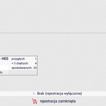
- HES
przyjętych:
1
+ 3 chętnych:
4
spodziewanych:
33
tu
.
Brak (rejestracja wyłączona)
rejestracja zamknięta