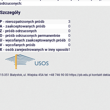
odrzuconych:
Szczegóły
P
- nierozpatrzonych próśb
3
A
- zaakceptowanych próśb
0
Z
- próśb odrzuconych
0
O
- próśb odrzuconych permanentnie
0
U
- wycofanych zaakceptowanych próśb
0
V
- wycofanych próśb
0
X
- osób zarejestrowanych w inny sposób
1
15-351 Białystok, ul. Wiejska 45A
tel: +48 746 90 00
https://pb.edu.pl
kontakt
dekla