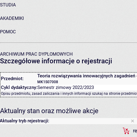
STUDIA
AKADEMIKI
POMOC
ARCHIWUM PRAC DYPLOMOWYCH
Szczegółowe informacje o rejestracji
Teoria rozwiązywania innowacyjnych zagadnień 
Przedmiot:
MK1S07008
Cykl dydaktyczny:
Semestr zimowy 2022/2023
Opisu przedmiotu, zasad zaliczania i innych informacji szukaj na
stronie przedmio
Aktualny stan oraz możliwe akcje
Aktualny tryb rejestracji:
r