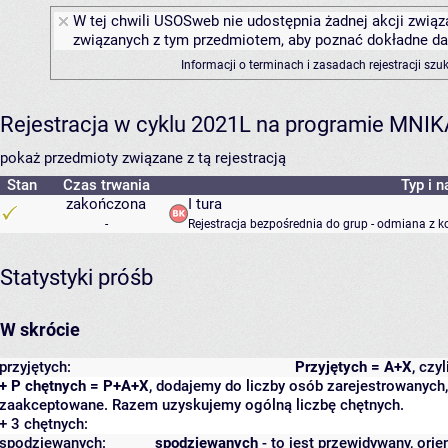
W tej chwili USOSweb nie udostępnia żadnej akcji związa
związanych z tym przedmiotem, aby poznać dokładne daty
Informacji o terminach i zasadach rejestracji sz
Rejestracja w cyklu 2021L na programie MNIK
pokaż przedmioty związane z tą rejestracją
Stan
Czas trwania
Typ i n
zakończona
I tura
-
Rejestracja bezpośrednia do grup - odmiana z k
Statystyki próśb
W skrócie
przyjętych:
Przyjętych = A+X
, czy
+ P chętnych = P+A+X
, dodajemy do liczby osób zarejestrowanych, 
zaakceptowane. Razem uzyskujemy ogólną liczbę chętnych.
+ 3 chętnych:
spodziewanych:
spodziewanych
- to jest przewidywany, orie