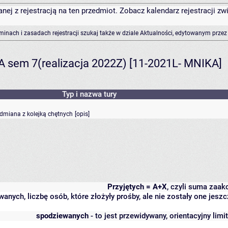
anej z rejestracją na ten przedmiot. Zobacz kalendarz rejestracji 
rminach i zasadach rejestracji szukaj także w dziale Aktualności, edytowanym przez
A sem 7(realizacja 2022Z) [11-2021L- MNIKA]
Typ i nazwa tury
odmiana z kolejką chętnych
[
opis
]
Przyjętych = A+X
, czyli suma zaa
wanych, liczbę osób, które złożyły prośby, ale nie zostały one j
spodziewanych
- to jest przewidywany, orientacyjny lim