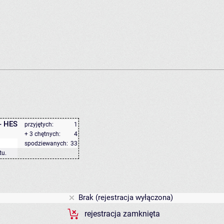
- HES
przyjętych:
1
+ 3 chętnych:
4
spodziewanych:
33
tu
.
Brak (rejestracja wyłączona)
rejestracja zamknięta