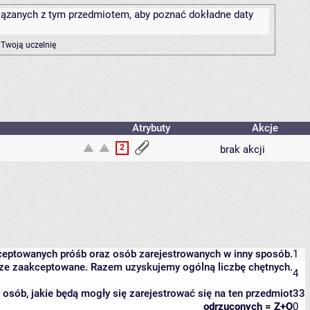
związanych z tym przedmiotem, aby poznać dokładne daty
 Twoją uczelnię
Atrybuty
Akcje
2
brak akcji
kceptowanych próśb oraz osób zarejestrowanych w inny sposób.
1
eszcze zaakceptowane. Razem uzyskujemy ogólną liczbę chętnych.
4
it osób, jakie będą mogły się zarejestrować się na ten przedmiot
33
odrzuconych = Z+O
0