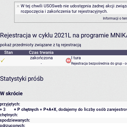
W tej chwili USOSweb nie udostępnia żadnej akcji związ
rozpoczęcia i zakończenia tur rejestracyjnych.
Informacji o te
Rejestracja w cyklu 2021L na programie MNIK
pokaż przedmioty związane z tą rejestracją
Stan
Czas trwania
zakończona
I tura
-
Rejestracja bezpośrednia do grup - 
Statystyki próśb
W skrócie
przyjętych:
+ 3
+ P chętnych = P+A+X
, dodajemy do liczby osób zarejestro
chętnych:
spodziewanych:
odrzuconych: