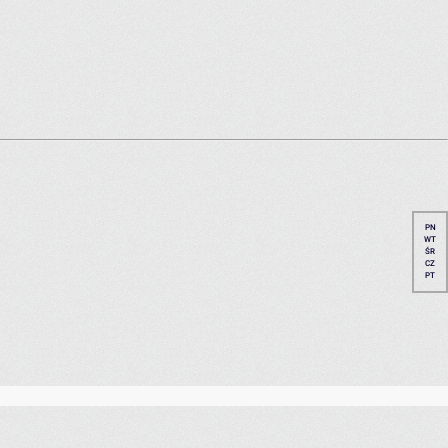
PN
WT
ŚR
CZ
PT