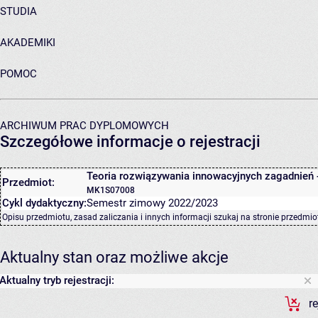
STUDIA
AKADEMIKI
POMOC
ARCHIWUM PRAC DYPLOMOWYCH
Szczegółowe informacje o rejestracji
Teoria rozwiązywania innowacyjnych zagadnień 
Przedmiot:
MK1S07008
Cykl dydaktyczny:
Semestr zimowy 2022/2023
Opisu przedmiotu, zasad zaliczania i innych informacji szukaj na
stronie przedmio
Aktualny stan oraz możliwe akcje
Aktualny tryb rejestracji:
r