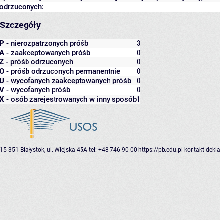
odrzuconych:
Szczegóły
P
- nierozpatrzonych próśb
3
A
- zaakceptowanych próśb
0
Z
- próśb odrzuconych
0
O
- próśb odrzuconych permanentnie
0
U
- wycofanych zaakceptowanych próśb
0
V
- wycofanych próśb
0
X
- osób zarejestrowanych w inny sposób
1
15-351 Białystok, ul. Wiejska 45A
tel: +48 746 90 00
https://pb.edu.pl
kontakt
dekla