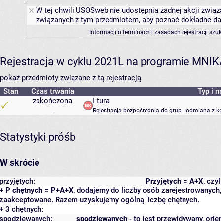
W tej chwili USOSweb nie udostępnia żadnej akcji związa
związanych z tym przedmiotem, aby poznać dokładne daty
Informacji o terminach i zasadach rejestracji sz
Rejestracja w cyklu 2021L na programie MNIK
pokaż przedmioty związane z tą rejestracją
Stan
Czas trwania
Typ i n
zakończona
I tura
-
Rejestracja bezpośrednia do grup - odmiana z k
Statystyki próśb
W skrócie
przyjętych:
Przyjętych = A+X
, czy
+ P chętnych = P+A+X
, dodajemy do liczby osób zarejestrowanych, 
zaakceptowane. Razem uzyskujemy ogólną liczbę chętnych.
+ 3 chętnych:
spodziewanych:
spodziewanych
- to jest przewidywany, orie