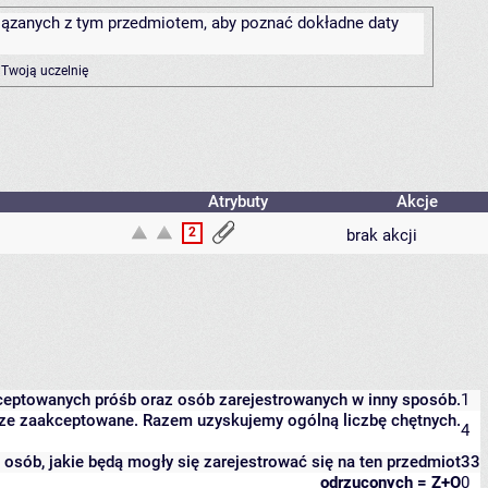
związanych z tym przedmiotem, aby poznać dokładne daty
 Twoją uczelnię
Atrybuty
Akcje
2
brak akcji
kceptowanych próśb oraz osób zarejestrowanych w inny sposób.
1
eszcze zaakceptowane. Razem uzyskujemy ogólną liczbę chętnych.
4
it osób, jakie będą mogły się zarejestrować się na ten przedmiot
33
odrzuconych = Z+O
0