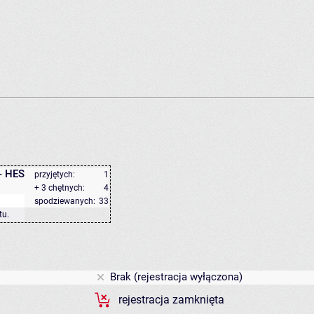
- HES
przyjętych:
1
+ 3 chętnych:
4
spodziewanych:
33
tu
.
Brak (rejestracja wyłączona)
rejestracja zamknięta