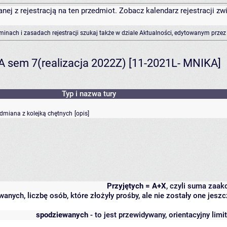
anej z rejestracją na ten przedmiot. Zobacz kalendarz rejestracji 
rminach i zasadach rejestracji szukaj także w dziale Aktualności, edytowanym przez
A sem 7(realizacja 2022Z) [11-2021L- MNIKA]
Typ i nazwa tury
odmiana z kolejką chętnych
[
opis
]
Przyjętych = A+X
, czyli suma zaa
wanych, liczbę osób, które złożyły prośby, ale nie zostały one j
spodziewanych
- to jest przewidywany, orientacyjny lim