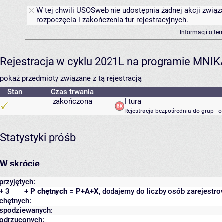
W tej chwili USOSweb nie udostępnia żadnej akcji związ
rozpoczęcia i zakończenia tur rejestracyjnych.
Informacji o te
Rejestracja w cyklu 2021L na programie MNIK
pokaż przedmioty związane z tą rejestracją
Stan
Czas trwania
zakończona
I tura
-
Rejestracja bezpośrednia do grup - 
Statystyki próśb
W skrócie
przyjętych:
+ 3
+ P chętnych = P+A+X
, dodajemy do liczby osób zarejestro
chętnych:
spodziewanych:
odrzuconych: