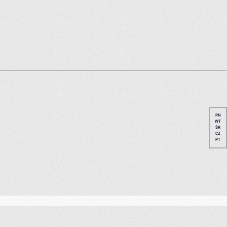
PN
WT
ŚR
CZ
PT