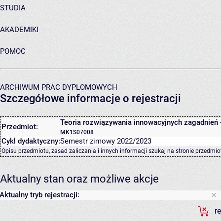
STUDIA
AKADEMIKI
POMOC
ARCHIWUM PRAC DYPLOMOWYCH
Szczegółowe informacje o rejestracji
Teoria rozwiązywania innowacyjnych zagadnień 
Przedmiot:
MK1S07008
Cykl dydaktyczny:
Semestr zimowy 2022/2023
Opisu przedmiotu, zasad zaliczania i innych informacji szukaj na
stronie przedmio
Aktualny stan oraz możliwe akcje
Aktualny tryb rejestracji:
r