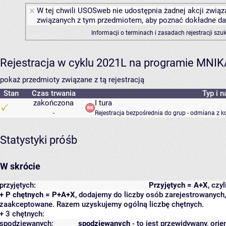
W tej chwili USOSweb nie udostępnia żadnej akcji związa
związanych z tym przedmiotem, aby poznać dokładne daty
Informacji o terminach i zasadach rejestracji sz
Rejestracja w cyklu 2021L na programie MNIK
pokaż przedmioty związane z tą rejestracją
Stan
Czas trwania
Typ i n
zakończona
I tura
-
Rejestracja bezpośrednia do grup - odmiana z k
Statystyki próśb
W skrócie
przyjętych:
Przyjętych = A+X
, czy
+ P chętnych = P+A+X
, dodajemy do liczby osób zarejestrowanych, 
zaakceptowane. Razem uzyskujemy ogólną liczbę chętnych.
+ 3 chętnych:
spodziewanych:
spodziewanych
- to jest przewidywany, orie