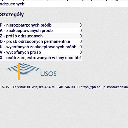
odrzuconych:
Szczegóły
P
- nierozpatrzonych próśb
3
A
- zaakceptowanych próśb
0
Z
- próśb odrzuconych
0
O
- próśb odrzuconych permanentnie
0
U
- wycofanych zaakceptowanych próśb
0
V
- wycofanych próśb
0
X
- osób zarejestrowanych w inny sposób
1
15-351 Białystok, ul. Wiejska 45A
tel: +48 746 90 00
https://pb.edu.pl
kontakt
dekla