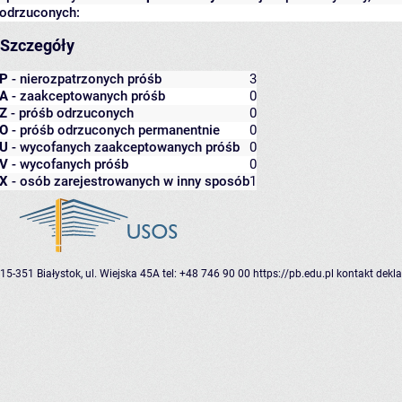
odrzuconych:
Szczegóły
P
- nierozpatrzonych próśb
3
A
- zaakceptowanych próśb
0
Z
- próśb odrzuconych
0
O
- próśb odrzuconych permanentnie
0
U
- wycofanych zaakceptowanych próśb
0
V
- wycofanych próśb
0
X
- osób zarejestrowanych w inny sposób
1
15-351 Białystok, ul. Wiejska 45A
tel: +48 746 90 00
https://pb.edu.pl
kontakt
dekla