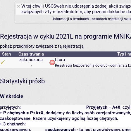
W tej chwili USOSweb nie udostępnia żadnej akcji związa
związanych z tym przedmiotem, aby poznać dokładne daty
Informacji o terminach i zasadach rejestracji sz
Rejestracja w cyklu 2021L na programie MNIK
pokaż przedmioty związane z tą rejestracją
Stan
Czas trwania
Typ i n
zakończona
I tura
-
Rejestracja bezpośrednia do grup - odmiana z k
Statystyki próśb
W skrócie
przyjętych:
Przyjętych = A+X
, czy
+ P chętnych = P+A+X
, dodajemy do liczby osób zarejestrowanych, 
zaakceptowane. Razem uzyskujemy ogólną liczbę chętnych.
+ 3 chętnych:
spodziewanych:
spodziewanych
- to jest przewidywany, orie