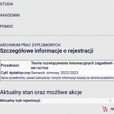
STUDIA
AKADEMIKI
POMOC
ARCHIWUM PRAC DYPLOMOWYCH
Szczegółowe informacje o rejestracji
Teoria rozwiązywania innowacyjnych zagadnień 
Przedmiot:
MK1S07008
Cykl dydaktyczny:
Semestr zimowy 2022/2023
Opisu przedmiotu, zasad zaliczania i innych informacji szukaj na
stronie przedmio
Aktualny stan oraz możliwe akcje
Aktualny tryb rejestracji:
r