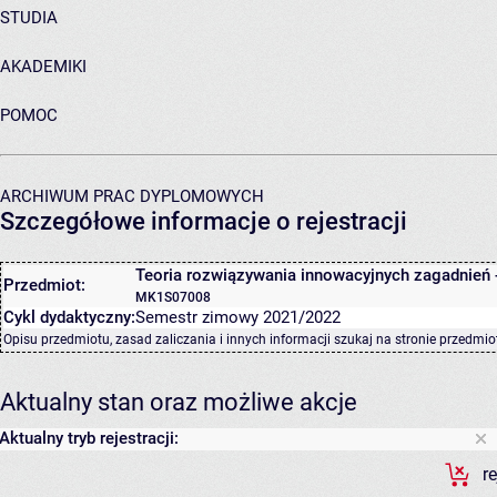
STUDIA
AKADEMIKI
POMOC
ARCHIWUM PRAC DYPLOMOWYCH
Szczegółowe informacje o rejestracji
Teoria rozwiązywania innowacyjnych zagadnień 
Przedmiot:
MK1S07008
Cykl dydaktyczny:
Semestr zimowy 2021/2022
Opisu przedmiotu, zasad zaliczania i innych informacji szukaj na
stronie przedmio
Aktualny stan oraz możliwe akcje
Aktualny tryb rejestracji:
r