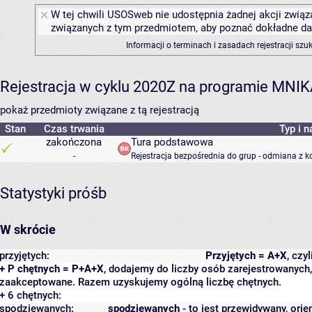
W tej chwili USOSweb nie udostępnia żadnej akcji związa
związanych z tym przedmiotem, aby poznać dokładne daty
Informacji o terminach i zasadach rejestracji sz
Rejestracja w cyklu 2020Z na programie MNI
pokaż przedmioty związane z tą rejestracją
Stan
Czas trwania
Typ i n
zakończona
Tura podstawowa
-
Rejestracja bezpośrednia do grup - odmiana z k
Statystyki próśb
W skrócie
przyjętych:
Przyjętych = A+X
, czy
+ P chętnych = P+A+X
, dodajemy do liczby osób zarejestrowanych, 
zaakceptowane. Razem uzyskujemy ogólną liczbę chętnych.
+ 6 chętnych:
spodziewanych:
spodziewanych
- to jest przewidywany, orie