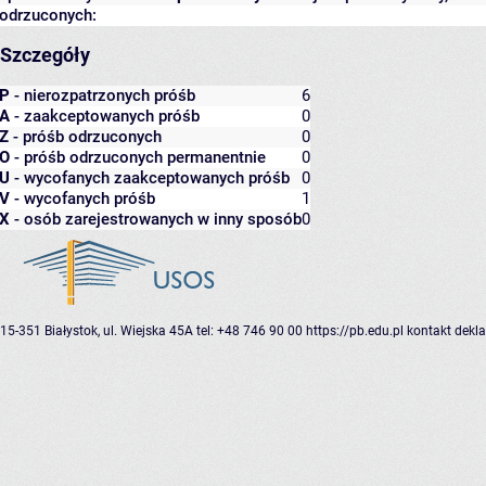
odrzuconych:
Szczegóły
P
- nierozpatrzonych próśb
6
A
- zaakceptowanych próśb
0
Z
- próśb odrzuconych
0
O
- próśb odrzuconych permanentnie
0
U
- wycofanych zaakceptowanych próśb
0
V
- wycofanych próśb
1
X
- osób zarejestrowanych w inny sposób
0
15-351 Białystok, ul. Wiejska 45A
tel: +48 746 90 00
https://pb.edu.pl
kontakt
dekla