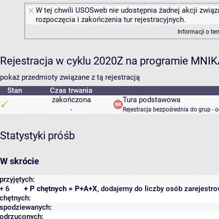
W tej chwili USOSweb nie udostępnia żadnej akcji związ
rozpoczęcia i zakończenia tur rejestracyjnych.
Informacji o te
Rejestracja w cyklu 2020Z na programie MNI
pokaż przedmioty związane z tą rejestracją
Stan
Czas trwania
zakończona
Tura podstawowa
-
Rejestracja bezpośrednia do grup - 
Statystyki próśb
W skrócie
przyjętych:
+ 6
+ P chętnych = P+A+X
, dodajemy do liczby osób zarejestro
chętnych:
spodziewanych:
odrzuconych: