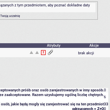
związanych z tym przedmiotem, aby poznać dokładne daty
 Twoją uczelnię
Atrybuty
Akcje
2
brak akcji
kceptowanych próśb oraz osób zarejestrowanych w inny sposób.
0
eszcze zaakceptowane. Razem uzyskujemy ogólną liczbę chętnych.
6
it osób, jakie będą mogły się zarejestrować się na ten przedmiot
33
odrzuconych = Z+O
0