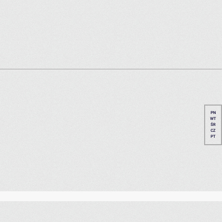
PN
WT
ŚR
CZ
PT