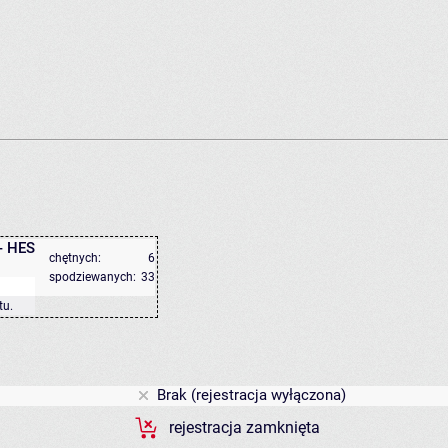
- HES
chętnych:
6
spodziewanych:
33
tu
.
Brak (rejestracja wyłączona)
rejestracja zamknięta