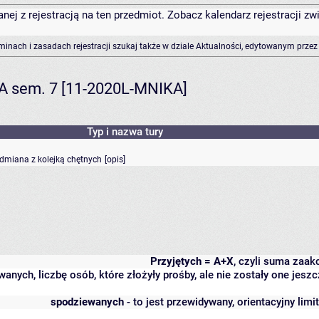
anej z rejestracją na ten przedmiot. Zobacz kalendarz rejestracji 
rminach i zasadach rejestracji szukaj także w dziale Aktualności, edytowanym przez
KA sem. 7 [11-2020L-MNIKA]
Typ i nazwa tury
odmiana z kolejką chętnych
[
opis
]
Przyjętych = A+X
, czyli suma zaa
wanych, liczbę osób, które złożyły prośby, ale nie zostały one j
spodziewanych
- to jest przewidywany, orientacyjny lim