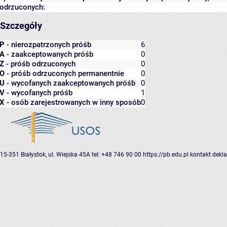
odrzuconych:
Szczegóły
P
- nierozpatrzonych próśb
6
A
- zaakceptowanych próśb
0
Z
- próśb odrzuconych
0
O
- próśb odrzuconych permanentnie
0
U
- wycofanych zaakceptowanych próśb
0
V
- wycofanych próśb
1
X
- osób zarejestrowanych w inny sposób
0
15-351 Białystok, ul. Wiejska 45A
tel: +48 746 90 00
https://pb.edu.pl
kontakt
dekla