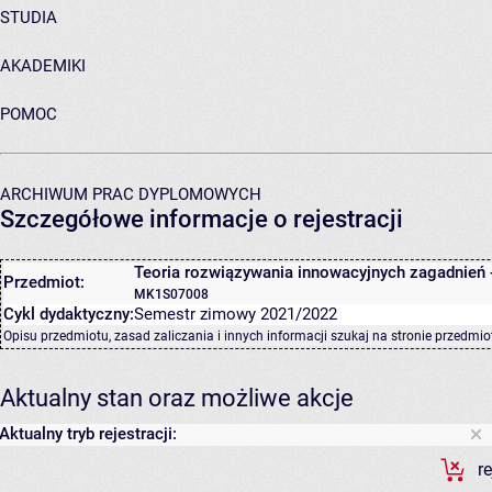
STUDIA
AKADEMIKI
POMOC
ARCHIWUM PRAC DYPLOMOWYCH
Szczegółowe informacje o rejestracji
Teoria rozwiązywania innowacyjnych zagadnień 
Przedmiot:
MK1S07008
Cykl dydaktyczny:
Semestr zimowy 2021/2022
Opisu przedmiotu, zasad zaliczania i innych informacji szukaj na
stronie przedmio
Aktualny stan oraz możliwe akcje
Aktualny tryb rejestracji:
r