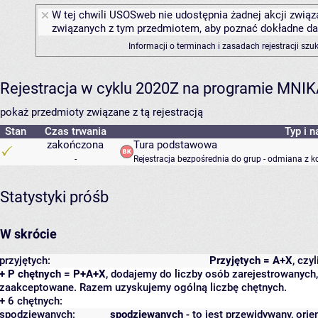
W tej chwili USOSweb nie udostępnia żadnej akcji związa
związanych z tym przedmiotem, aby poznać dokładne daty
Informacji o terminach i zasadach rejestracji sz
Rejestracja w cyklu 2020Z na programie MNI
pokaż przedmioty związane z tą rejestracją
Stan
Czas trwania
Typ i n
zakończona
Tura podstawowa
-
Rejestracja bezpośrednia do grup - odmiana z k
Statystyki próśb
W skrócie
przyjętych:
Przyjętych = A+X
, czy
+ P chętnych = P+A+X
, dodajemy do liczby osób zarejestrowanych, 
zaakceptowane. Razem uzyskujemy ogólną liczbę chętnych.
+ 6 chętnych:
spodziewanych:
spodziewanych
- to jest przewidywany, orie