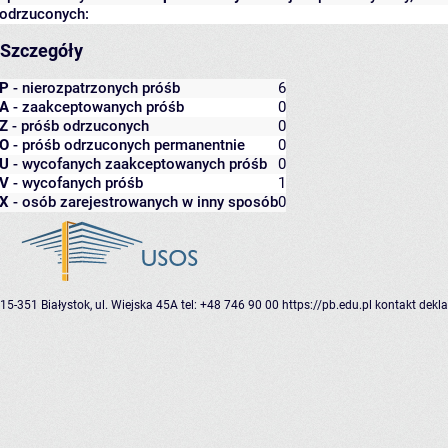
odrzuconych:
Szczegóły
P
- nierozpatrzonych próśb
6
A
- zaakceptowanych próśb
0
Z
- próśb odrzuconych
0
O
- próśb odrzuconych permanentnie
0
U
- wycofanych zaakceptowanych próśb
0
V
- wycofanych próśb
1
X
- osób zarejestrowanych w inny sposób
0
15-351 Białystok, ul. Wiejska 45A
tel: +48 746 90 00
https://pb.edu.pl
kontakt
dekla