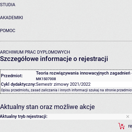
STUDIA
AKADEMIKI
POMOC
ARCHIWUM PRAC DYPLOMOWYCH
Szczegółowe informacje o rejestracji
Teoria rozwiązywania innowacyjnych zagadnień 
Przedmiot:
MK1S07008
Cykl dydaktyczny:
Semestr zimowy 2021/2022
Opisu przedmiotu, zasad zaliczania i innych informacji szukaj na
stronie przedmio
Aktualny stan oraz możliwe akcje
Aktualny tryb rejestracji:
r