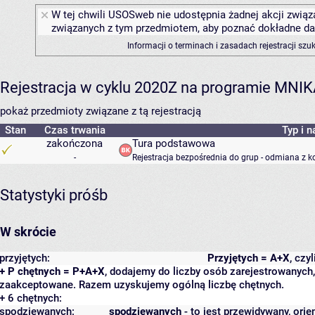
W tej chwili USOSweb nie udostępnia żadnej akcji związa
związanych z tym przedmiotem, aby poznać dokładne daty
Informacji o terminach i zasadach rejestracji sz
Rejestracja w cyklu 2020Z na programie MNI
pokaż przedmioty związane z tą rejestracją
Stan
Czas trwania
Typ i n
zakończona
Tura podstawowa
-
Rejestracja bezpośrednia do grup - odmiana z k
Statystyki próśb
W skrócie
przyjętych:
Przyjętych = A+X
, czy
+ P chętnych = P+A+X
, dodajemy do liczby osób zarejestrowanych, 
zaakceptowane. Razem uzyskujemy ogólną liczbę chętnych.
+ 6 chętnych:
spodziewanych:
spodziewanych
- to jest przewidywany, orie