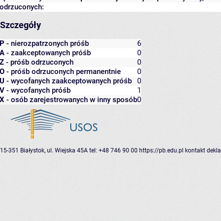
odrzuconych:
Szczegóły
P
- nierozpatrzonych próśb
6
A
- zaakceptowanych próśb
0
Z
- próśb odrzuconych
0
O
- próśb odrzuconych permanentnie
0
U
- wycofanych zaakceptowanych próśb
0
V
- wycofanych próśb
1
X
- osób zarejestrowanych w inny sposób
0
15-351 Białystok, ul. Wiejska 45A
tel: +48 746 90 00
https://pb.edu.pl
kontakt
dekla