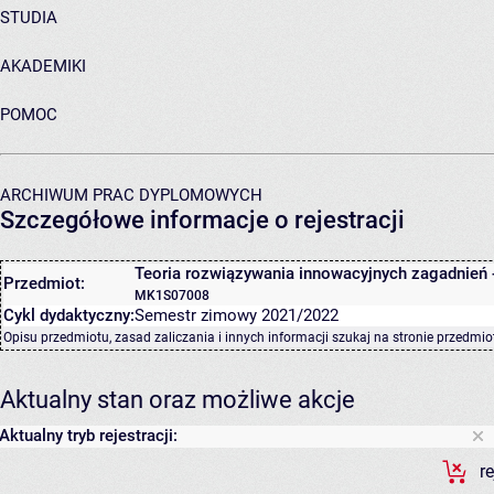
STUDIA
AKADEMIKI
POMOC
ARCHIWUM PRAC DYPLOMOWYCH
Szczegółowe informacje o rejestracji
Teoria rozwiązywania innowacyjnych zagadnień 
Przedmiot:
MK1S07008
Cykl dydaktyczny:
Semestr zimowy 2021/2022
Opisu przedmiotu, zasad zaliczania i innych informacji szukaj na
stronie przedmio
Aktualny stan oraz możliwe akcje
Aktualny tryb rejestracji:
r