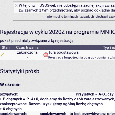
W tej chwili USOSweb nie udostępnia żadnej akcji związa
związanych z tym przedmiotem, aby poznać dokładne daty
Informacji o terminach i zasadach rejestracji sz
Rejestracja w cyklu 2020Z na programie MNI
pokaż przedmioty związane z tą rejestracją
Stan
Czas trwania
Typ i n
zakończona
Tura podstawowa
-
Rejestracja bezpośrednia do grup - odmiana z k
Statystyki próśb
W skrócie
przyjętych:
Przyjętych = A+X
, czy
+ P chętnych = P+A+X
, dodajemy do liczby osób zarejestrowanych, 
zaakceptowane. Razem uzyskujemy ogólną liczbę chętnych.
+ 6 chętnych:
spodziewanych:
spodziewanych
- to jest przewidywany, orie