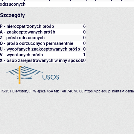
odrzuconych:
Szczegóły
P
- nierozpatrzonych próśb
6
A
- zaakceptowanych próśb
0
Z
- próśb odrzuconych
0
O
- próśb odrzuconych permanentnie
0
U
- wycofanych zaakceptowanych próśb
0
V
- wycofanych próśb
1
X
- osób zarejestrowanych w inny sposób
0
15-351 Białystok, ul. Wiejska 45A
tel: +48 746 90 00
https://pb.edu.pl
kontakt
dekla