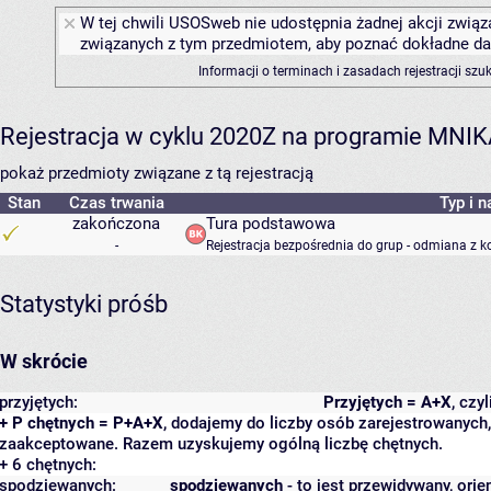
W tej chwili USOSweb nie udostępnia żadnej akcji związa
związanych z tym przedmiotem, aby poznać dokładne daty
Informacji o terminach i zasadach rejestracji sz
Rejestracja w cyklu 2020Z na programie MNI
pokaż przedmioty związane z tą rejestracją
Stan
Czas trwania
Typ i n
zakończona
Tura podstawowa
-
Rejestracja bezpośrednia do grup - odmiana z k
Statystyki próśb
W skrócie
przyjętych:
Przyjętych = A+X
, czy
+ P chętnych = P+A+X
, dodajemy do liczby osób zarejestrowanych, 
zaakceptowane. Razem uzyskujemy ogólną liczbę chętnych.
+ 6 chętnych:
spodziewanych:
spodziewanych
- to jest przewidywany, orie