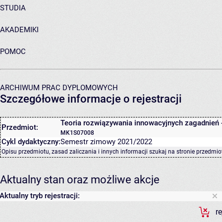
STUDIA
AKADEMIKI
POMOC
ARCHIWUM PRAC DYPLOMOWYCH
Szczegółowe informacje o rejestracji
Teoria rozwiązywania innowacyjnych zagadnień 
Przedmiot:
MK1S07008
Cykl dydaktyczny:
Semestr zimowy 2021/2022
Opisu przedmiotu, zasad zaliczania i innych informacji szukaj na
stronie przedmio
Aktualny stan oraz możliwe akcje
Aktualny tryb rejestracji:
r