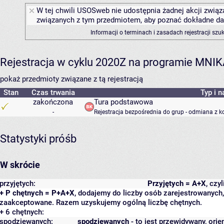
W tej chwili USOSweb nie udostępnia żadnej akcji związa
związanych z tym przedmiotem, aby poznać dokładne daty
Informacji o terminach i zasadach rejestracji sz
Rejestracja w cyklu 2020Z na programie MNI
pokaż przedmioty związane z tą rejestracją
Stan
Czas trwania
Typ i n
zakończona
Tura podstawowa
-
Rejestracja bezpośrednia do grup - odmiana z k
Statystyki próśb
W skrócie
przyjętych:
Przyjętych = A+X
, czy
+ P chętnych = P+A+X
, dodajemy do liczby osób zarejestrowanych, 
zaakceptowane. Razem uzyskujemy ogólną liczbę chętnych.
+ 6 chętnych:
spodziewanych:
spodziewanych
- to jest przewidywany, orie