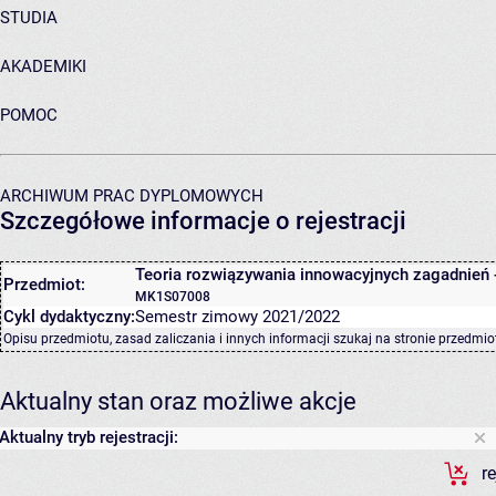
STUDIA
AKADEMIKI
POMOC
ARCHIWUM PRAC DYPLOMOWYCH
Szczegółowe informacje o rejestracji
Teoria rozwiązywania innowacyjnych zagadnień 
Przedmiot:
MK1S07008
Cykl dydaktyczny:
Semestr zimowy 2021/2022
Opisu przedmiotu, zasad zaliczania i innych informacji szukaj na
stronie przedmio
Aktualny stan oraz możliwe akcje
Aktualny tryb rejestracji:
r