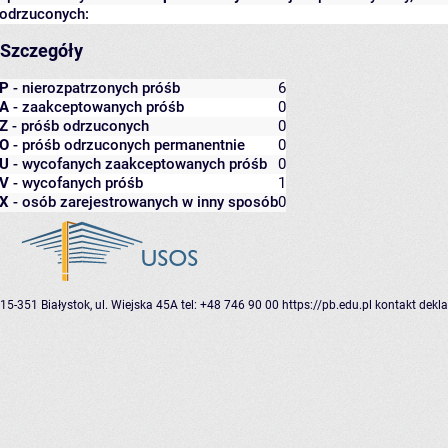
odrzuconych:
Szczegóły
P
- nierozpatrzonych próśb
6
A
- zaakceptowanych próśb
0
Z
- próśb odrzuconych
0
O
- próśb odrzuconych permanentnie
0
U
- wycofanych zaakceptowanych próśb
0
V
- wycofanych próśb
1
X
- osób zarejestrowanych w inny sposób
0
15-351 Białystok, ul. Wiejska 45A
tel: +48 746 90 00
https://pb.edu.pl
kontakt
dekla