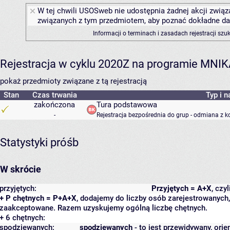
W tej chwili USOSweb nie udostępnia żadnej akcji związa
związanych z tym przedmiotem, aby poznać dokładne daty
Informacji o terminach i zasadach rejestracji sz
Rejestracja w cyklu 2020Z na programie MNI
pokaż przedmioty związane z tą rejestracją
Stan
Czas trwania
Typ i n
zakończona
Tura podstawowa
-
Rejestracja bezpośrednia do grup - odmiana z k
Statystyki próśb
W skrócie
przyjętych:
Przyjętych = A+X
, czy
+ P chętnych = P+A+X
, dodajemy do liczby osób zarejestrowanych, 
zaakceptowane. Razem uzyskujemy ogólną liczbę chętnych.
+ 6 chętnych:
spodziewanych:
spodziewanych
- to jest przewidywany, orie