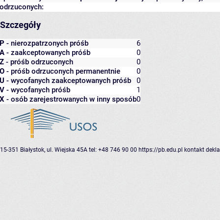
odrzuconych:
Szczegóły
P
- nierozpatrzonych próśb
6
A
- zaakceptowanych próśb
0
Z
- próśb odrzuconych
0
O
- próśb odrzuconych permanentnie
0
U
- wycofanych zaakceptowanych próśb
0
V
- wycofanych próśb
1
X
- osób zarejestrowanych w inny sposób
0
15-351 Białystok, ul. Wiejska 45A
tel: +48 746 90 00
https://pb.edu.pl
kontakt
dekla