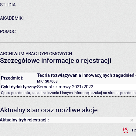
STUDIA
AKADEMIKI
POMOC
ARCHIWUM PRAC DYPLOMOWYCH
Szczegółowe informacje o rejestracji
Teoria rozwiązywania innowacyjnych zagadnień 
Przedmiot:
MK1S07008
Cykl dydaktyczny:
Semestr zimowy 2021/2022
Opisu przedmiotu, zasad zaliczania i innych informacji szukaj na
stronie przedmio
Aktualny stan oraz możliwe akcje
Aktualny tryb rejestracji:
r