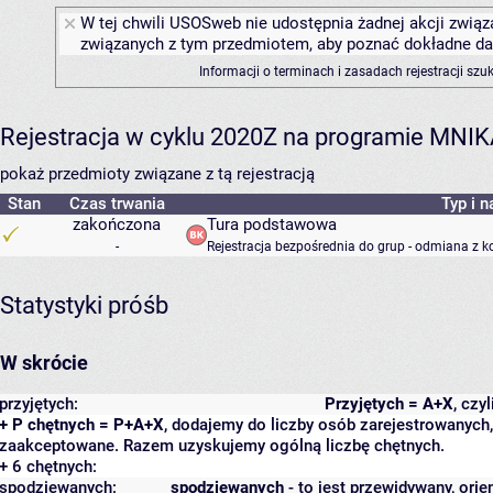
W tej chwili USOSweb nie udostępnia żadnej akcji związa
związanych z tym przedmiotem, aby poznać dokładne daty
Informacji o terminach i zasadach rejestracji sz
Rejestracja w cyklu 2020Z na programie MNI
pokaż przedmioty związane z tą rejestracją
Stan
Czas trwania
Typ i n
zakończona
Tura podstawowa
-
Rejestracja bezpośrednia do grup - odmiana z k
Statystyki próśb
W skrócie
przyjętych:
Przyjętych = A+X
, czy
+ P chętnych = P+A+X
, dodajemy do liczby osób zarejestrowanych, 
zaakceptowane. Razem uzyskujemy ogólną liczbę chętnych.
+ 6 chętnych:
spodziewanych:
spodziewanych
- to jest przewidywany, orie