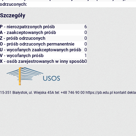
odrzuconych:
Szczegóły
P
- nierozpatrzonych próśb
6
A
- zaakceptowanych próśb
0
Z
- próśb odrzuconych
0
O
- próśb odrzuconych permanentnie
0
U
- wycofanych zaakceptowanych próśb
0
V
- wycofanych próśb
1
X
- osób zarejestrowanych w inny sposób
0
15-351 Białystok, ul. Wiejska 45A
tel: +48 746 90 00
https://pb.edu.pl
kontakt
dekla