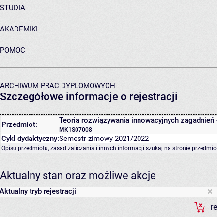
STUDIA
AKADEMIKI
POMOC
ARCHIWUM PRAC DYPLOMOWYCH
Szczegółowe informacje o rejestracji
Teoria rozwiązywania innowacyjnych zagadnień 
Przedmiot:
MK1S07008
Cykl dydaktyczny:
Semestr zimowy 2021/2022
Opisu przedmiotu, zasad zaliczania i innych informacji szukaj na
stronie przedmio
Aktualny stan oraz możliwe akcje
Aktualny tryb rejestracji:
r