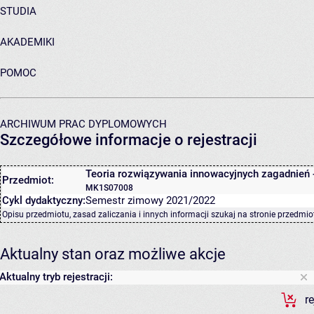
STUDIA
AKADEMIKI
POMOC
ARCHIWUM PRAC DYPLOMOWYCH
Szczegółowe informacje o rejestracji
Teoria rozwiązywania innowacyjnych zagadnień 
Przedmiot:
MK1S07008
Cykl dydaktyczny:
Semestr zimowy 2021/2022
Opisu przedmiotu, zasad zaliczania i innych informacji szukaj na
stronie przedmio
Aktualny stan oraz możliwe akcje
Aktualny tryb rejestracji:
r