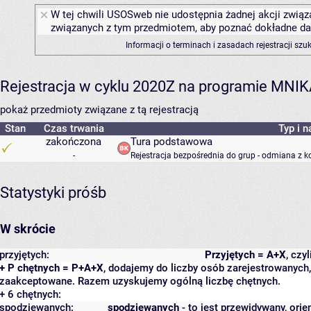
W tej chwili USOSweb nie udostępnia żadnej akcji związa
związanych z tym przedmiotem, aby poznać dokładne daty
Informacji o terminach i zasadach rejestracji sz
Rejestracja w cyklu 2020Z na programie MNI
pokaż przedmioty związane z tą rejestracją
Stan
Czas trwania
Typ i n
zakończona
Tura podstawowa
-
Rejestracja bezpośrednia do grup - odmiana z k
Statystyki próśb
W skrócie
przyjętych:
Przyjętych = A+X
, czy
+ P chętnych = P+A+X
, dodajemy do liczby osób zarejestrowanych, 
zaakceptowane. Razem uzyskujemy ogólną liczbę chętnych.
+ 6 chętnych:
spodziewanych:
spodziewanych
- to jest przewidywany, orie