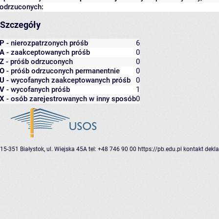
odrzuconych:
Szczegóły
P
- nierozpatrzonych próśb
6
A
- zaakceptowanych próśb
0
Z
- próśb odrzuconych
0
O
- próśb odrzuconych permanentnie
0
U
- wycofanych zaakceptowanych próśb
0
V
- wycofanych próśb
1
X
- osób zarejestrowanych w inny sposób
0
15-351 Białystok, ul. Wiejska 45A
tel: +48 746 90 00
https://pb.edu.pl
kontakt
dekla