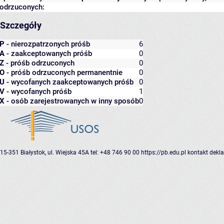
odrzuconych:
Szczegóły
P
- nierozpatrzonych próśb
6
A
- zaakceptowanych próśb
0
Z
- próśb odrzuconych
0
O
- próśb odrzuconych permanentnie
0
U
- wycofanych zaakceptowanych próśb
0
V
- wycofanych próśb
1
X
- osób zarejestrowanych w inny sposób
0
15-351 Białystok, ul. Wiejska 45A
tel: +48 746 90 00
https://pb.edu.pl
kontakt
dekla