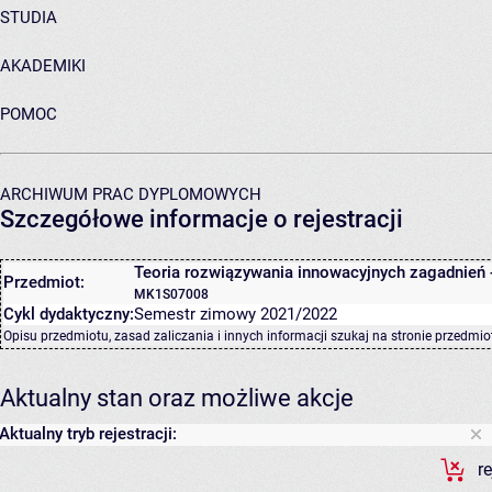
STUDIA
AKADEMIKI
POMOC
ARCHIWUM PRAC DYPLOMOWYCH
Szczegółowe informacje o rejestracji
Teoria rozwiązywania innowacyjnych zagadnień 
Przedmiot:
MK1S07008
Cykl dydaktyczny:
Semestr zimowy 2021/2022
Opisu przedmiotu, zasad zaliczania i innych informacji szukaj na
stronie przedmio
Aktualny stan oraz możliwe akcje
Aktualny tryb rejestracji:
r