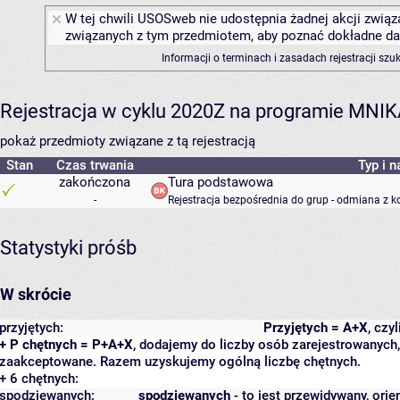
W tej chwili USOSweb nie udostępnia żadnej akcji związa
związanych z tym przedmiotem, aby poznać dokładne daty
Informacji o terminach i zasadach rejestracji sz
Rejestracja w cyklu 2020Z na programie MNI
pokaż przedmioty związane z tą rejestracją
Stan
Czas trwania
Typ i n
zakończona
Tura podstawowa
-
Rejestracja bezpośrednia do grup - odmiana z k
Statystyki próśb
W skrócie
przyjętych:
Przyjętych = A+X
, czy
+ P chętnych = P+A+X
, dodajemy do liczby osób zarejestrowanych, 
zaakceptowane. Razem uzyskujemy ogólną liczbę chętnych.
+ 6 chętnych:
spodziewanych:
spodziewanych
- to jest przewidywany, orie