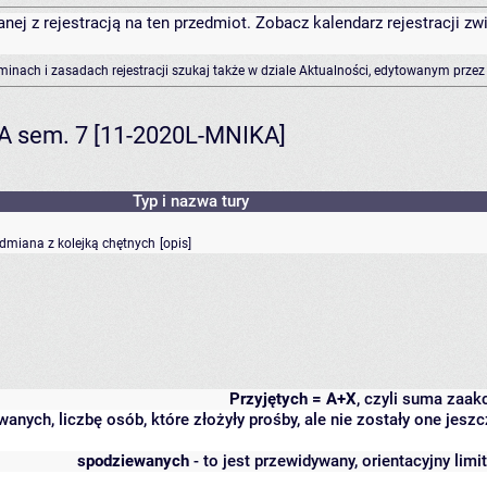
anej z rejestracją na ten przedmiot. Zobacz kalendarz rejestracji 
rminach i zasadach rejestracji szukaj także w dziale Aktualności, edytowanym przez
KA sem. 7 [11-2020L-MNIKA]
Typ i nazwa tury
odmiana z kolejką chętnych
[
opis
]
Przyjętych = A+X
, czyli suma zaa
wanych, liczbę osób, które złożyły prośby, ale nie zostały one j
spodziewanych
- to jest przewidywany, orientacyjny lim