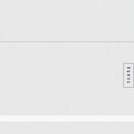
PN
WT
ŚR
CZ
PT