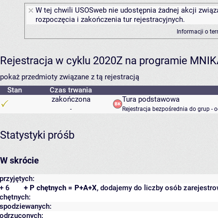
W tej chwili USOSweb nie udostępnia żadnej akcji związ
rozpoczęcia i zakończenia tur rejestracyjnych.
Informacji o te
Rejestracja w cyklu 2020Z na programie MNI
pokaż przedmioty związane z tą rejestracją
Stan
Czas trwania
zakończona
Tura podstawowa
-
Rejestracja bezpośrednia do grup - 
Statystyki próśb
W skrócie
przyjętych:
+ 6
+ P chętnych = P+A+X
, dodajemy do liczby osób zarejestro
chętnych:
spodziewanych:
odrzuconych: