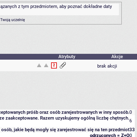
związanych z tym przedmiotem, aby poznać dokładne daty
 Twoją uczelnię
Atrybuty
Akcje
2
brak akcji
kceptowanych próśb oraz osób zarejestrowanych w inny sposób.
0
eszcze zaakceptowane. Razem uzyskujemy ogólną liczbę chętnych.
6
it osób, jakie będą mogły się zarejestrować się na ten przedmiot
33
odrzuconych = Z+O
0