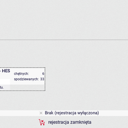
- HES
chętnych:
6
spodziewanych:
33
tu
.
Brak (rejestracja wyłączona)
rejestracja zamknięta