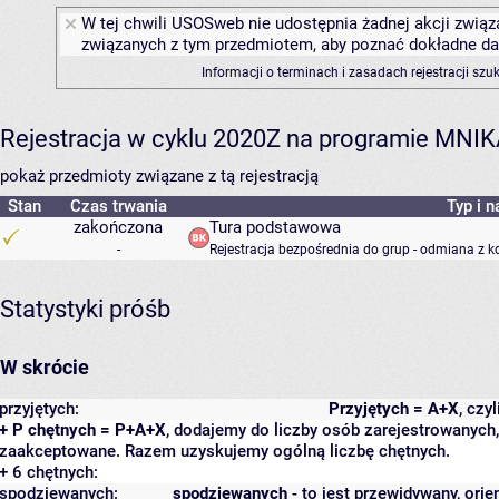
W tej chwili USOSweb nie udostępnia żadnej akcji związa
związanych z tym przedmiotem, aby poznać dokładne daty
Informacji o terminach i zasadach rejestracji sz
Rejestracja w cyklu 2020Z na programie MNI
pokaż przedmioty związane z tą rejestracją
Stan
Czas trwania
Typ i n
zakończona
Tura podstawowa
-
Rejestracja bezpośrednia do grup - odmiana z k
Statystyki próśb
W skrócie
przyjętych:
Przyjętych = A+X
, czy
+ P chętnych = P+A+X
, dodajemy do liczby osób zarejestrowanych, 
zaakceptowane. Razem uzyskujemy ogólną liczbę chętnych.
+ 6 chętnych:
spodziewanych:
spodziewanych
- to jest przewidywany, orie