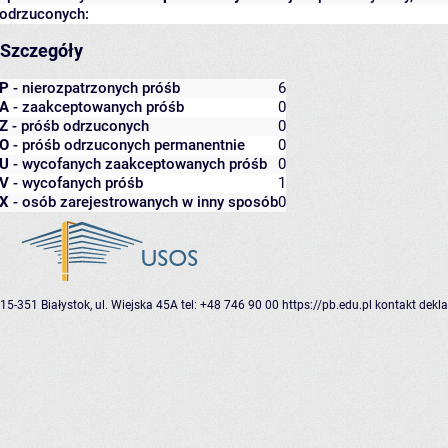
odrzuconych:
Szczegóły
P
- nierozpatrzonych próśb
6
A
- zaakceptowanych próśb
0
Z
- próśb odrzuconych
0
O
- próśb odrzuconych permanentnie
0
U
- wycofanych zaakceptowanych próśb
0
V
- wycofanych próśb
1
X
- osób zarejestrowanych w inny sposób
0
15-351 Białystok, ul. Wiejska 45A
tel: +48 746 90 00
https://pb.edu.pl
kontakt
dekla