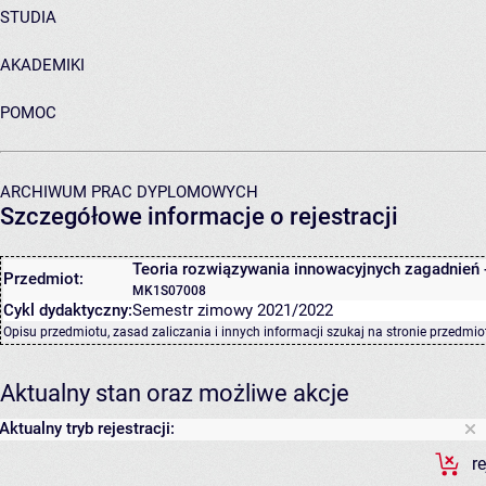
STUDIA
AKADEMIKI
POMOC
ARCHIWUM PRAC DYPLOMOWYCH
Szczegółowe informacje o rejestracji
Teoria rozwiązywania innowacyjnych zagadnień 
Przedmiot:
MK1S07008
Cykl dydaktyczny:
Semestr zimowy 2021/2022
Opisu przedmiotu, zasad zaliczania i innych informacji szukaj na
stronie przedmio
Aktualny stan oraz możliwe akcje
Aktualny tryb rejestracji:
r