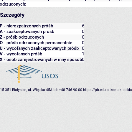
odrzuconych:
Szczegóły
P
- nierozpatrzonych próśb
6
A
- zaakceptowanych próśb
0
Z
- próśb odrzuconych
0
O
- próśb odrzuconych permanentnie
0
U
- wycofanych zaakceptowanych próśb
0
V
- wycofanych próśb
1
X
- osób zarejestrowanych w inny sposób
0
15-351 Białystok, ul. Wiejska 45A
tel: +48 746 90 00
https://pb.edu.pl
kontakt
dekla