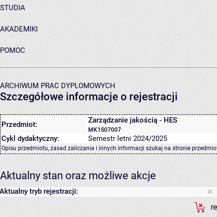
STUDIA
AKADEMIKI
POMOC
ARCHIWUM PRAC DYPLOMOWYCH
Szczegółowe informacje o rejestracji
Zarządzanie jakością - HES
Przedmiot:
MK1S07007
Cykl dydaktyczny:
Semestr letni 2024/2025
Opisu przedmiotu, zasad zaliczania i innych informacji szukaj na
stronie przedmio
Aktualny stan oraz możliwe akcje
Aktualny tryb rejestracji:
r