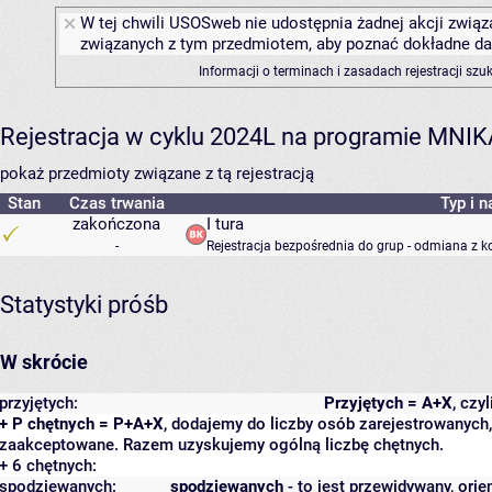
W tej chwili USOSweb nie udostępnia żadnej akcji związa
związanych z tym przedmiotem, aby poznać dokładne daty
Informacji o terminach i zasadach rejestracji sz
Rejestracja w cyklu 2024L na programie MNIK
pokaż przedmioty związane z tą rejestracją
Stan
Czas trwania
Typ i n
zakończona
I tura
-
Rejestracja bezpośrednia do grup - odmiana z k
Statystyki próśb
W skrócie
przyjętych:
Przyjętych = A+X
, czy
+ P chętnych = P+A+X
, dodajemy do liczby osób zarejestrowanych, 
zaakceptowane. Razem uzyskujemy ogólną liczbę chętnych.
+ 6 chętnych:
spodziewanych:
spodziewanych
- to jest przewidywany, orie