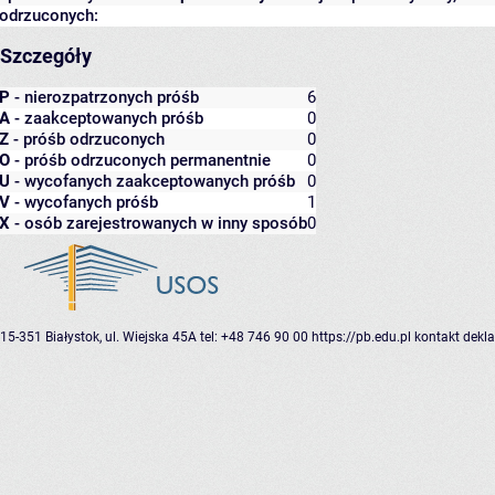
odrzuconych:
Szczegóły
P
- nierozpatrzonych próśb
6
A
- zaakceptowanych próśb
0
Z
- próśb odrzuconych
0
O
- próśb odrzuconych permanentnie
0
U
- wycofanych zaakceptowanych próśb
0
V
- wycofanych próśb
1
X
- osób zarejestrowanych w inny sposób
0
15-351 Białystok, ul. Wiejska 45A
tel: +48 746 90 00
https://pb.edu.pl
kontakt
dekla