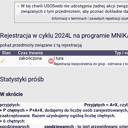
W tej chwili USOSweb nie udostępnia żadnej akcji związa
związanych z tym przedmiotem, aby poznać dokładne daty
Informacji o terminach i zasadach rejestracji sz
Rejestracja w cyklu 2024L na programie MNIK
pokaż przedmioty związane z tą rejestracją
Stan
Czas trwania
Typ i n
zakończona
I tura
-
Rejestracja bezpośrednia do grup - odmiana z k
Statystyki próśb
W skrócie
przyjętych:
Przyjętych = A+X
, czy
+ P chętnych = P+A+X
, dodajemy do liczby osób zarejestrowanych, 
zaakceptowane. Razem uzyskujemy ogólną liczbę chętnych.
+ 6 chętnych:
spodziewanych:
spodziewanych
- to jest przewidywany, orie