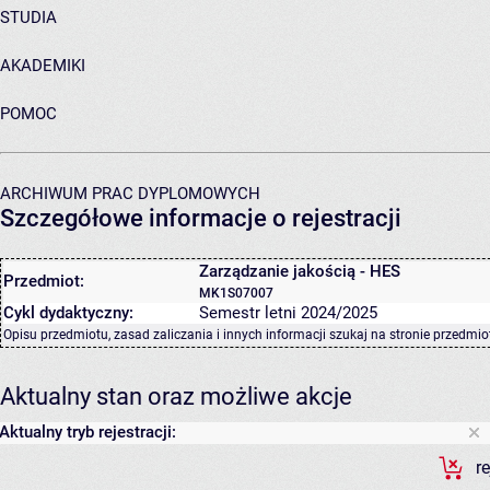
STUDIA
AKADEMIKI
POMOC
ARCHIWUM PRAC DYPLOMOWYCH
Szczegółowe informacje o rejestracji
Zarządzanie jakością - HES
Przedmiot:
MK1S07007
Cykl dydaktyczny:
Semestr letni 2024/2025
Opisu przedmiotu, zasad zaliczania i innych informacji szukaj na
stronie przedmio
Aktualny stan oraz możliwe akcje
Aktualny tryb rejestracji:
r